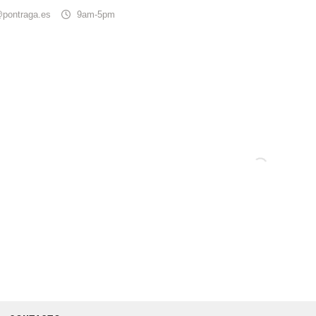
@pontraga.es
9am-5pm