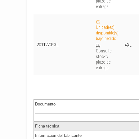
plazo de
entrega
Unidad(es)
disponible(s)
bajo pedido
20112704XL
4XL
Consulte
stock y
plazo de
entrega
Documento
Ficha técnica
Información del fabricante