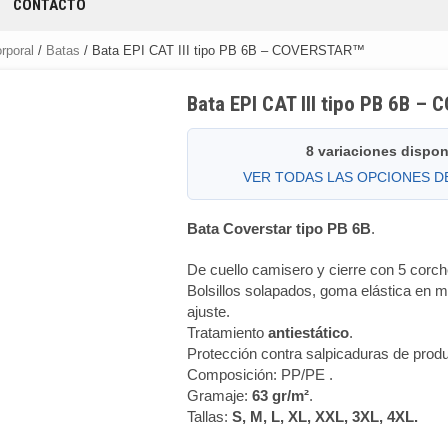
CONTACTO
rporal
/
Batas
/ Bata EPI CAT III tipo PB 6B – COVERSTAR™
Bata EPI CAT III tipo PB 6B 
8 variaciones dispon
VER TODAS LAS OPCIONES 
Bata Coverstar tipo PB 6B
.
De cuello camisero y cierre con 5 corch
Bolsillos solapados, goma elástica en 
ajuste.
Tratamiento
antiestático
.
Protección contra salpicaduras de prod
Composición: PP/PE .
Gramaje:
63 gr/m²
.
Tallas:
S, M, L, XL, XXL, 3XL, 4XL.