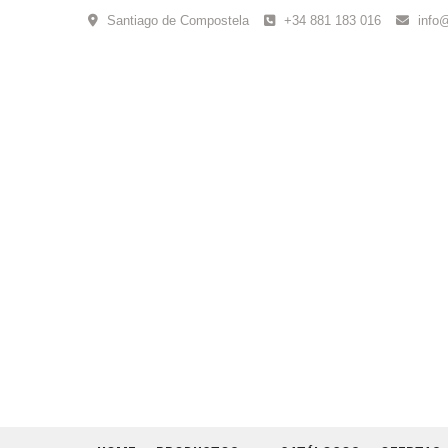
Skip
Santiago de Compostela
+34 881 183 016
info
to
content