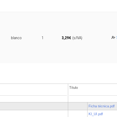
blanco
1
3,29
€
(s/IVA)
Título
Ficha técnica.pdf
KI_UI.pdf