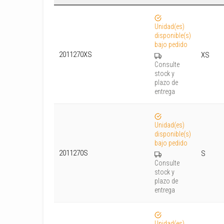
Unidad(es)
disponible(s)
bajo pedido
2011270XS
XS
Consulte
stock y
plazo de
entrega
Unidad(es)
disponible(s)
bajo pedido
2011270S
S
Consulte
stock y
plazo de
entrega
Unidad(es)