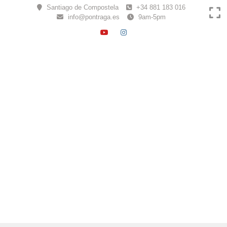
Skip
Santiago de Compostela
+34 881 183 016
to
info@pontraga.es
9am-5pm
content
YOUTUBE
INSTAGRAM