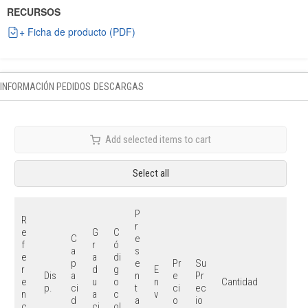
RECURSOS
+ Ficha de producto (PDF)
INFORMACIÓN PEDIDOS
DESCARGAS
Add selected items to cart
Select all
P
R
r
e
G
C
C
e
f
r
ó
a
s
e
a
di
p
e
Pr
Su
r
d
g
E
Dis
a
n
e
Pr
e
u
o
n
Cantidad
p.
ci
t
ci
ec
n
a
c
v
d
a
o
io
c
ci
ol