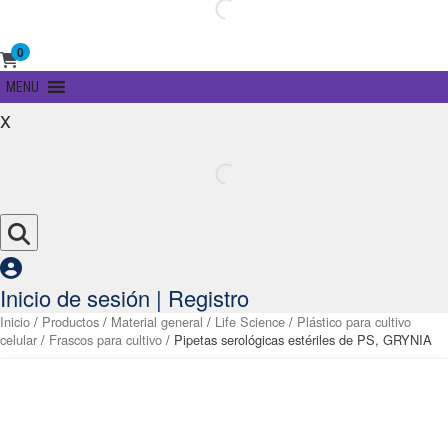
0
Primary
MENU
Menu
x
Inicio de sesión | Registro
Inicio
/
Productos
/
Material general
/
Life Science
/
Plástico para cultivo
celular
/
Frascos para cultivo
/ Pipetas serológicas estériles de PS, GRYNIA