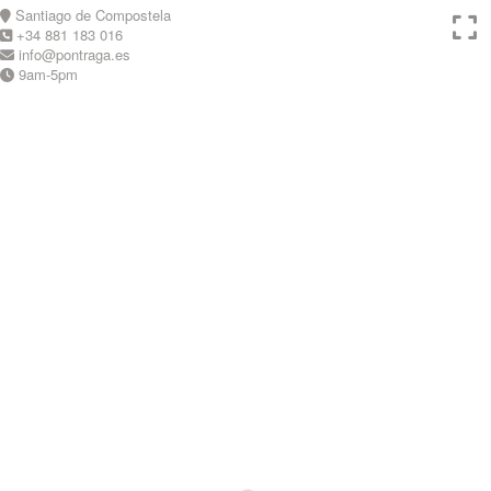
Skip
Santiago de Compostela
to
+34 881 183 016
content
info@pontraga.es
9am-5pm
Youtube
Instagram