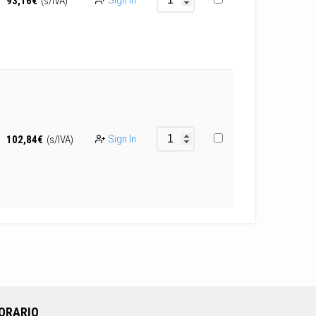
Sign In
93,16
€
(s/IVA)
Sign In
102,84
€
(s/IVA)
ORARIO