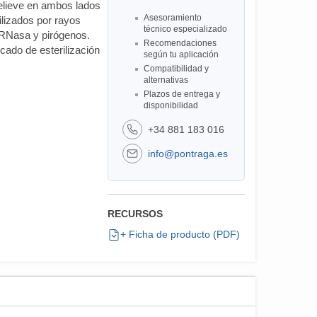
elieve en ambos lados
Asesoramiento
rilizados por rayos
técnico especializado
 RNasa y pirógenos.
Recomendaciones
cado de esterilización
según tu aplicación
Compatibilidad y
alternativas
Plazos de entrega y
disponibilidad
+34 881 183 016
info@pontraga.es
RECURSOS
+ Ficha de producto (PDF)