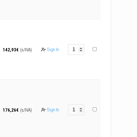
Sign In
142,93
€
(s/IVA)
Sign In
176,26
€
(s/IVA)