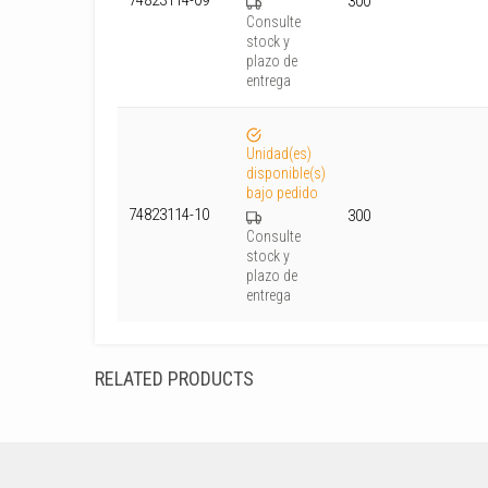
74823114-09
300
Consulte
stock y
plazo de
entrega
Unidad(es)
disponible(s)
bajo pedido
74823114-10
300
Consulte
stock y
plazo de
entrega
RELATED PRODUCTS