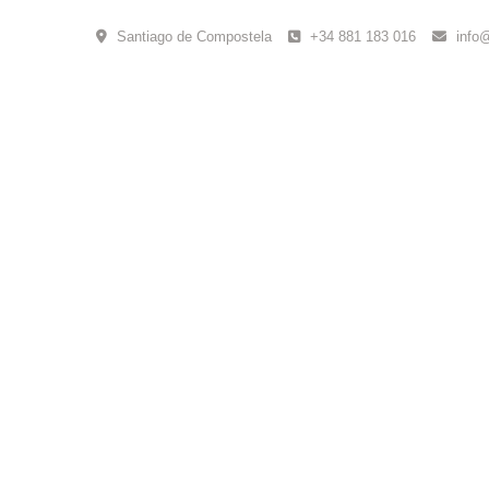
Skip
to
Santiago de Compostela
+34 881 183 016
info
content