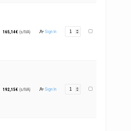
Sign In
165,14
€
(s/IVA)
Sign In
192,15
€
(s/IVA)