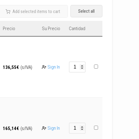
Select all
Add selected items to cart
Precio
Su Precio
Cantidad
Sign In
136,55
€
(s/IVA)
Sign In
165,14
€
(s/IVA)