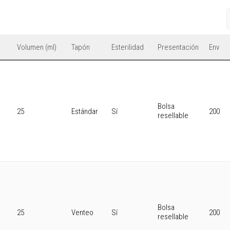
Volumen (ml)
Tapón
Esterilidad
Presentación
Env
Bolsa
25
Estándar
Sí
200
resellable
Bolsa
25
Venteo
Sí
200
resellable