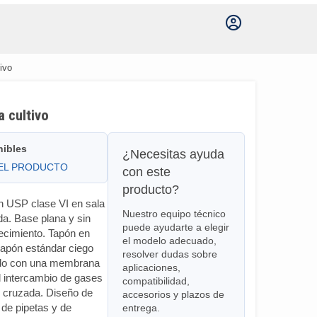
ivo
a cultivo
nibles
¿Necesitas ayuda
DEL PRODUCTO
con este
producto?
en USP clase VI en sala
Nuestro equipo técnico
da. Base plana y sin
puede ayudarte a elegir
recimiento. Tapón en
el modelo adecuado,
 tapón estándar ciego
resolver dudas sobre
ado con una membrana
aplicaciones,
el intercambio de gases
compatibilidad,
n cruzada. Diseño de
accesorios y plazos de
 de pipetas y de
entrega.