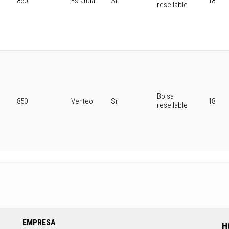
850
Estándar
Sí
18
resellable
Bolsa
850
Venteo
Sí
18
resellable
EMPRESA
H