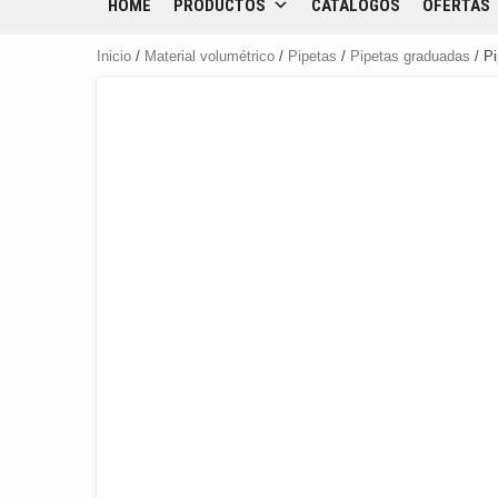
HOME
PRODUCTOS
CATÁLOGOS
OFERTAS
Inicio
/
Material volumétrico
/
Pipetas
/
Pipetas graduadas
/ P