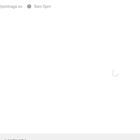
@pontraga.es
9am-5pm