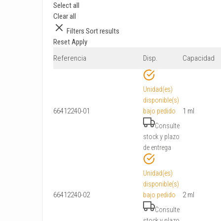
Select all
Clear all
Filters
Sort results
Reset
Apply
Referencia
Disp.
Capacidad
Unidad(es)
disponible(s)
66412240-01
1 ml
bajo pedido
Consulte
stock y plazo
de entrega
Unidad(es)
disponible(s)
66412240-02
2 ml
bajo pedido
Consulte
stock y plazo