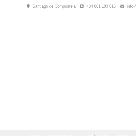
Skip
Santiago de Compostela
+34 881 183 016
info
to
content