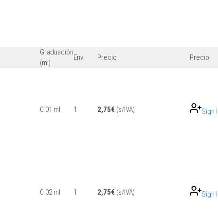
Graduación
Env
Precio
Precio
(ml)
0.01 ml
1
2,75
€
(s/IVA)
Sign 
0.02 ml
1
2,75
€
(s/IVA)
Sign 