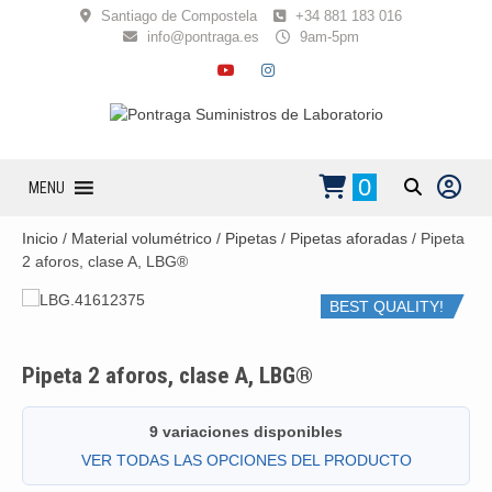
Skip
Santiago de Compostela
+34 881 183 016
to
info@pontraga.es
9am-5pm
content
YOUTUBE
INSTAGRAM
0
MENU
Inicio
/
Material volumétrico
/
Pipetas
/
Pipetas aforadas
/ Pipeta
2 aforos, clase A, LBG®
BEST QUALITY!
Pipeta 2 aforos, clase A, LBG®
9 variaciones disponibles
VER TODAS LAS OPCIONES DEL PRODUCTO