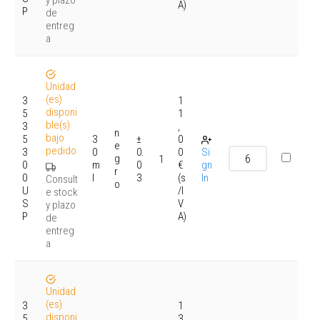
y plazo
A)
P
de
entreg
a
Unidad
(es)
3
1
disponi
5
1
ble(s)
3
,
n
bajo
5
3
±
0
e
pedido
3
0
0.
0
Si
g
1
0
m
0
€
gn
r
0
l
3
(s
In
Consult
o
U
/I
e stock
S
V
y plazo
P
A)
de
entreg
a
Unidad
(es)
3
1
disponi
5
3