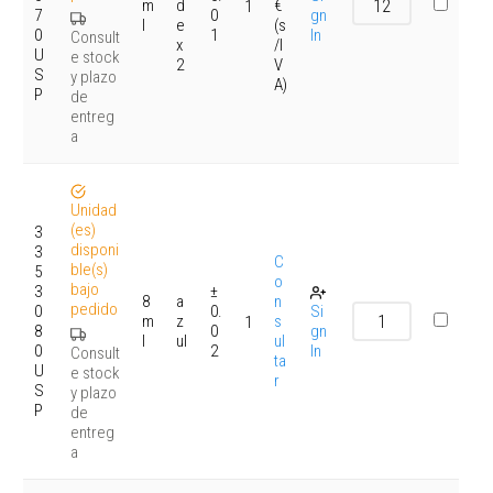
m
d
€
1
7
0
gn
l
e
(s
0
1
In
Consult
x
/I
U
e stock
2
V
S
y plazo
A)
P
de
entreg
a
Unidad
(es)
3
disponi
3
C
ble(s)
5
o
bajo
3
±
8
a
n
pedido
0
0.
Si
m
z
s
1
8
0
gn
l
ul
ul
0
2
In
Consult
ta
U
e stock
r
S
y plazo
P
de
entreg
a