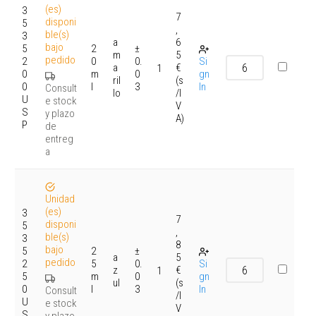
(es)
3
7
disponi
5
,
ble(s)
3
a
6
bajo
5
2
±
m
5
pedido
2
0
0.
Si
a
€
1
0
m
0
gn
ril
(s
0
l
3
In
Consult
lo
/I
U
e stock
V
S
y plazo
A)
P
de
entreg
a
Unidad
(es)
3
7
disponi
5
,
ble(s)
3
8
bajo
5
2
±
a
5
pedido
2
5
0.
Si
z
€
1
5
m
0
gn
ul
(s
0
l
3
In
Consult
/I
U
e stock
V
S