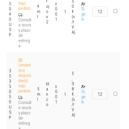
r
5
bajo
5
±
4
oj
0
pedido
0
0.
Si
m
o
€
1
4
0
gn
l
x
(s
0
1
In
Consult
2
/I
U
e stock
V
S
y plazo
A)
P
de
entreg
a
Unidad
(es)
3
5
disponi
5
,
ble(s)
3
bl
9
bajo
5
±
5
a
8
pedido
0
0.
Si
m
n
€
1
5
0
gn
l
c
(s
0
1
In
Consult
o
/I
U
e stock
V
S
y plazo
A)
P
de
entreg
a