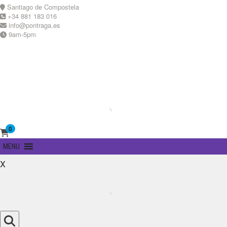
Skip
Santiago de Compostela
to
+34 881 183 016
content
info@pontraga.es
9am-5pm
Youtube
Instagram
0
Primary
MENU
Menu
x