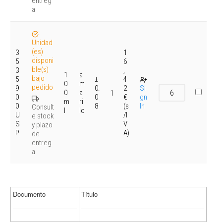
entreg
a
Unidad
(es)
3
1
disponi
5
6
ble(s)
3
,
1
a
bajo
5
±
4
0
m
pedido
9
0.
2
Si
0
a
1
0
0
€
gn
m
ril
0
8
(s
In
Consult
l
lo
U
/I
e stock
S
V
y plazo
P
A)
de
entreg
a
Documento
Título