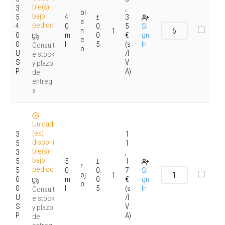
ble(s)
3
,
bl
bajo
5
4
±
3
a
pedido
4
0
0.
5
Si
n
1
0
m
0
€
gn
c
0
l
5
(s
In
Consult
o
U
/I
e stock
S
V
y plazo
P
A)
de
entreg
a
Unidad
(es)
3
1
disponi
5
1
ble(s)
3
,
bajo
5
5
±
1
r
pedido
5
0
0.
7
Si
oj
1
0
m
0
€
gn
o
0
l
5
(s
In
Consult
U
/I
e stock
S
V
y plazo
P
A)
de