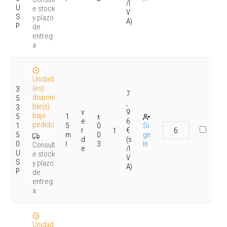
/I
U
e stock
V
S
y plazo
A)
P
de
entreg
a
Unidad
(es)
3
7
disponi
5
,
ble(s)
3
v
9
bajo
5
1
±
e
6
pedido
1
5
0.
Si
r
€
1
5
m
0
gn
d
(s
0
l
3
In
Consult
e
/I
U
e stock
V
S
y plazo
A)
P
de
entreg
a
Unidad