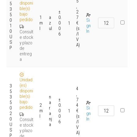
5
disponi
5
,
ble(s)
3
±
2
bajo
5
1
a
0.
7
pedido
0
Si
m
z
0
€
1
1
gn
l
ul
0
(s
0
In
Consult
6
/I
U
e stock
V
S
y plazo
A)
P
de
entreg
a
Unidad
(es)
3
4
disponi
5
,
ble(s)
3
n
±
7
bajo
5
a
2
0.
4
pedido
0
r
Si
m
0
€
1
2
a
gn
l
0
(s
0
nj
In
Consult
6
/I
U
a
e stock
V
S
y plazo
A)
P
de