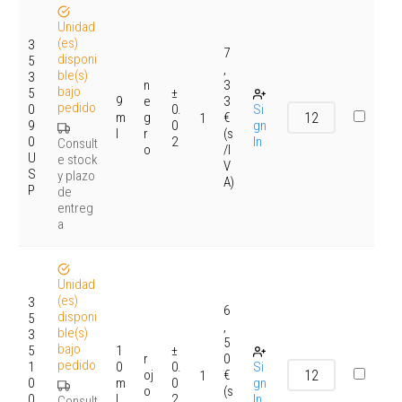
Unidad
(es)
3
7
disponi
5
,
ble(s)
3
n
3
bajo
5
±
9
e
3
pedido
0
0.
Si
m
g
€
1
9
0
gn
l
r
(s
0
2
In
Consult
o
/I
U
e stock
V
S
y plazo
A)
P
de
entreg
a
Unidad
(es)
3
6
disponi
5
,
ble(s)
3
5
bajo
5
1
±
r
0
pedido
1
0
0.
Si
oj
€
1
0
m
0
gn
o
(s
0
l
2
In
Consult