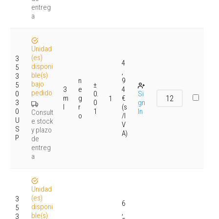
entreg
a
Unidad
(es)
3
4
disponi
5
,
ble(s)
3
n
9
bajo
5
±
3
e
4
pedido
0
0.
Si
m
g
€
1
3
0
gn
l
r
(s
0
1
In
Consult
o
/I
U
e stock
V
S
y plazo
A)
P
de
entreg
a
Unidad
(es)
3
6
disponi
5
,
ble(s)
3