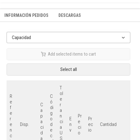
INFORMACIÓN PEDIDOS
DESCARGAS
Capacidad
Add selected items to cart
Select all
T
ol
R
C
e
e
ó
C
r
f
di
a
a
e
g
p
n
Pr
r
o
E
Pr
a
ci
e
e
d
n
ec
Disp.
Cantidad
ci
a
ci
n
e
v
io
d
U
o
c
c
a
S