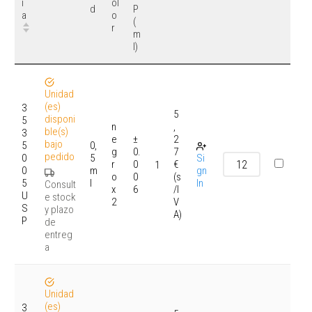
i
ol
d
P
a
o
(
r
m
l)
Unidad
(es)
3
5
disponi
5
n
,
ble(s)
3
e
±
2
bajo
5
0,
g
0.
7
pedido
0
5
Si
r
0
€
1
0
m
gn
o
0
(s
5
l
In
Consult
x
6
/I
U
e stock
2
V
S
y plazo
A)
P
de
entreg
a
Unidad
(es)
3