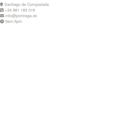
Skip
Santiago de Compostela
to
+34 881 183 016
content
info@pontraga.es
9am-5pm
Youtube
Instagram