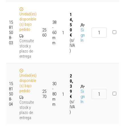
Unidad(es)
1
disponible
4,
15
38
(s) bajo
5
81
-
pedido
25
0
Si
50
60
1
60
€
gn
8-
m
(s/
In
Consulte
03
m
IVA
stock y
)
plazo de
entrega
Unidad(es)
2
disponible
0,
15
30
(s) bajo
3
81
-
pedido
25
9
Si
50
80
1
70
€
gn
8-
m
(s/
In
Consulte
04
m
IVA
stock y
)
plazo de
entrega