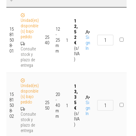
Unidad(es)
1
disponible
2,
15
12
(s) bajo
5
81
-
pedido
25
2
Si
50
25
1
40
€
gn
8-
m
(s/
In
Consulte
01
m
IVA
stock y
)
plazo de
entrega
Unidad(es)
1
disponible
3,
15
20
(s) bajo
3
81
-
pedido
25
5
Si
50
40
1
50
€
gn
8-
m
(s/
In
Consulte
02
m
IVA
stock y
)
plazo de
entrega