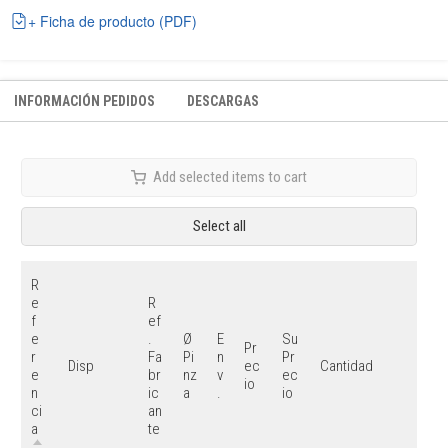
+ Ficha de producto (PDF)
INFORMACIÓN PEDIDOS
DESCARGAS
Add selected items to cart
Select all
R
e
R
f
ef
e
.
Ø
E
Su
Pr
r
Fa
Pi
n
Pr
ec
Disp
Cantidad
e
br
nz
v
ec
io
n
ic
a
.
io
ci
an
a
te