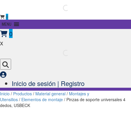
0
Primary
MENU
Menu
0
x
Inicio de sesión | Registro
Inicio
/
Productos
/
Material general
/
Montajes y
Utensilios
/
Elementos de montaje
/ Pinzas de soporte universales 4
dedos, USBECK