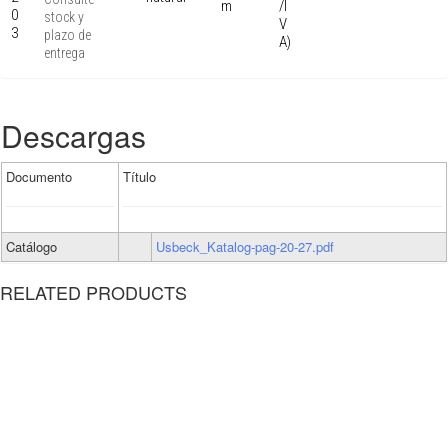
m
/I
0
stock y
V
3
plazo de
A)
entrega
Descargas
Documento
Título
Catálogo
Usbeck_Katalog-pag-20-27.pdf
RELATED PRODUCTS