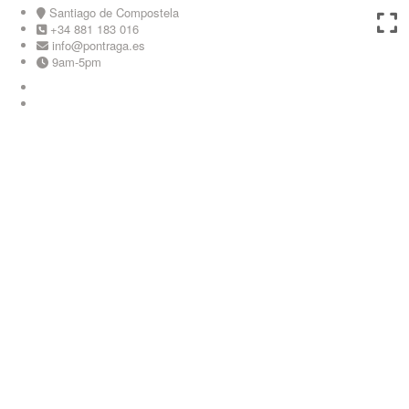
Skip
Santiago de Compostela
to
+34 881 183 016
content
info@pontraga.es
9am-5pm
Youtube
Instagram