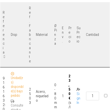
R
R
e
e
f
f
.
e
F
Ø
E
Pr
Su
r
a
Pi
n
e
Pr
e
b
n
Disp
Material
Cantidad
v
ci
ec
n
ri
z
.
o
io
c
c
a
i
a
a
n
t
e
2
Unidad(e
9
3
s)
1
0
,
disponibl
6
2
-
5
e(s) bajo
1
Acero,
5
8
0
Si
pedido
6
niquelad
1
0
0
€
gn
3
o
3
m
(s
In
2-
Consulte
m
/I
0
stock y