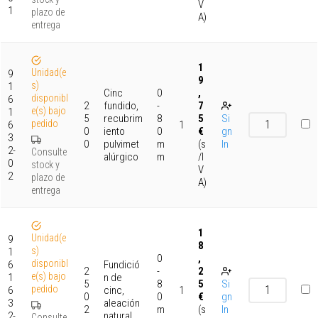
V
1
plazo de
A)
entrega
1
Unidad(e
9
9
s)
1
Cinc
0
,
disponibl
6
2
fundido,
-
7
e(s) bajo
1
5
recubrim
8
5
Si
pedido
6
1
0
iento
0
€
gn
3
0
pulvimet
m
(s
In
2-
Consulte
alúrgico
m
/I
0
stock y
V
2
plazo de
A)
entrega
1
Unidad(e
9
8
s)
1
0
,
disponibl
6
Fundició
2
-
2
e(s) bajo
1
n de
5
8
5
Si
pedido
6
cinc,
1
0
0
€
gn
3
aleación
2
m
(s
In
2-
natural
Consulte