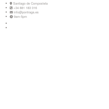
Skip
Santiago de Compostela
to
+34 881 183 016
content
info@pontraga.es
9am-5pm
Youtube
Instagram