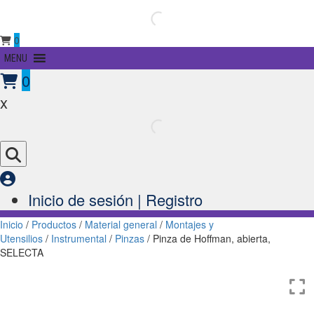
0
Primary
MENU
Menu
0
x
Inicio de sesión | Registro
Inicio
/
Productos
/
Material general
/
Montajes y
Utensilios
/
Instrumental
/
Pinzas
/ Pinza de Hoffman, abierta,
SELECTA