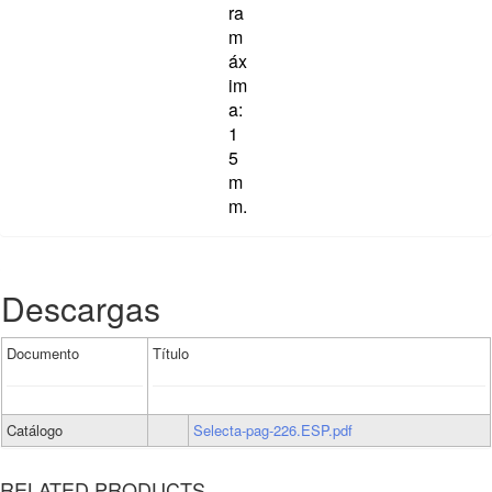
ra
m
áx
im
a:
1
5
m
m.
Descargas
Documento
Título
Catálogo
Selecta-pag-226.ESP.pdf
RELATED PRODUCTS