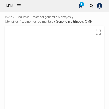
0
MENU
Inicio
/
Productos
/
Material general
/
Montajes y
Utensilios
/
Elementos de montaje
/ Soporte pie trípode, OMM