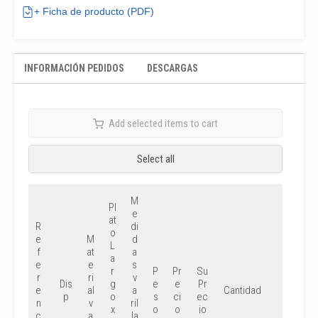
+ Ficha de producto (PDF)
INFORMACIÓN PEDIDOS
DESCARGAS
Add selected items to cart
Select all
M
Pl
e
at
R
di
o
e
M
d
L
f
at
a
a
e
e
s
r
P
Pr
Su
r
ri
v
Dis
g
e
e
Pr
e
al
a
Cantidad
p
o
s
ci
ec
n
v
ril
x
o
o
io
c
a
la