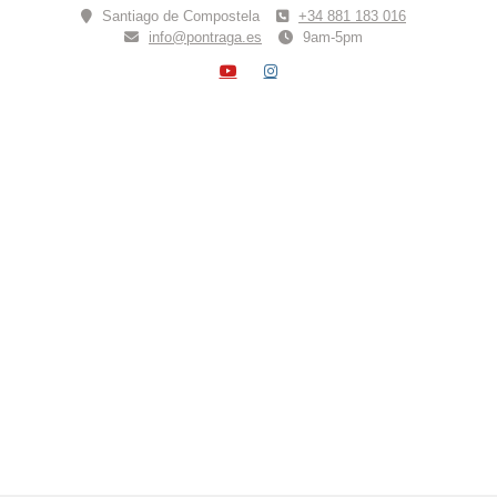
Skip
Santiago de Compostela
+34 881 183 016
to
info@pontraga.es
9am-5pm
content
YOUTUBE
INSTAGRAM