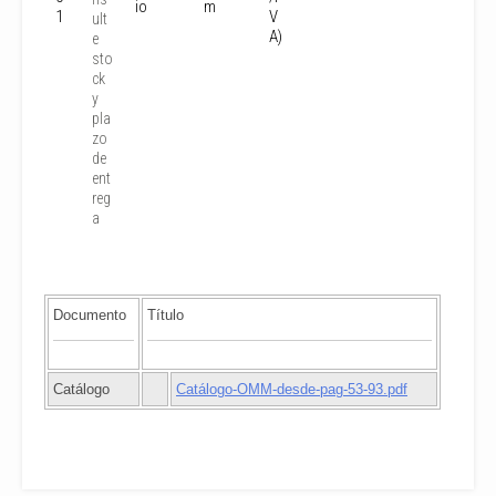
io
m
1
V
ult
A)
e
sto
ck
y
pla
zo
de
ent
reg
a
Documento
Título
Catálogo
Catálogo-OMM-desde-pag-53-93.pdf