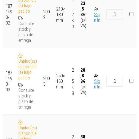
1
23
(s) bajo
187
210×
,
,5
pedido
149
200
130
7
3
€
Sig
0-
2
mm
k
(s/I
n In
02
Consulte
g
VA)
stock y
plazo de
entrega
Unidad(es)
disponible
2
28
(s) bajo
187
250×
,
,8
pedido
149
200
160
5
8
€
Sig
0-
3
mm
k
(s/I
n In
03
Consulte
g
VA)
stock y
plazo de
entrega
Unidad(es)
disponible
2
38
(s) bajo