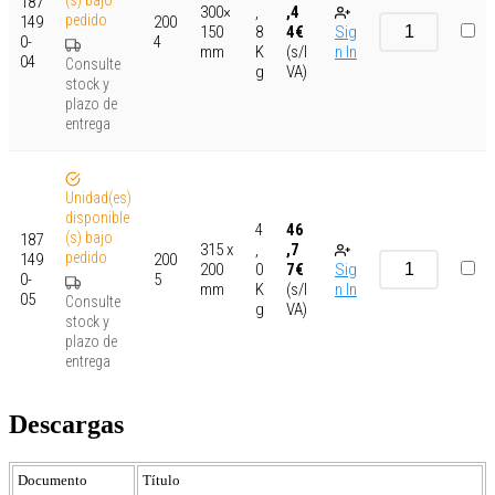
187
300×
,
,4
pedido
149
200
150
8
4
€
Sig
0-
4
mm
K
(s/I
n In
04
Consulte
g
VA)
stock y
plazo de
entrega
Unidad(es)
disponible
4
46
(s) bajo
187
315 x
,
,7
pedido
149
200
200
0
7
€
Sig
0-
5
mm
K
(s/I
n In
05
Consulte
g
VA)
stock y
plazo de
entrega
Descargas
Documento
Título