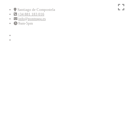
Skip
to
Santiago de Compostela
+34 881 183 016
content
info@pontraga.es
9am-5pm
Youtube
Instagram