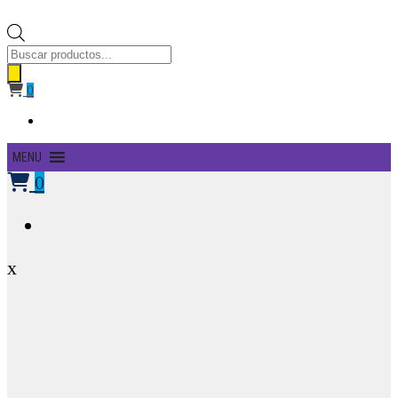
Búsqueda
de
productos
0
Primary
MENU
Menu
0
x