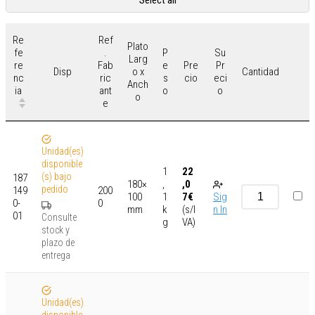
Re
Ref
Plato
fe
.
P
Su
Larg
re
Fab
e
Pre
Pr
o x
Disp
Cantidad
nc
ric
s
cio
eci
Anch
ia
ant
o
o
o
e
Unidad(es)
disponible
1
22
(s) bajo
187
180×
,
,0
pedido
149
200
100
1
7
€
Sig
0-
0
mm
k
(s/I
n In
01
Consulte
g
VA)
stock y
plazo de
entrega
Unidad(es)
disponible