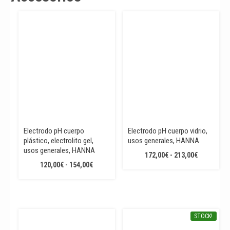
Electrodo pH cuerpo
Electrodo pH cuerpo vidrio,
plástico, electrolito gel,
usos generales, HANNA
usos generales, HANNA
RANGO
172,00
€
-
213,00
€
RANGO
120,00
€
-
154,00
€
DE
DE
PRECIOS:
PRECIOS:
DESDE
DESDE
172,00€
120,00€
HASTA
STOCK!
HASTA
213,00€
154,00€