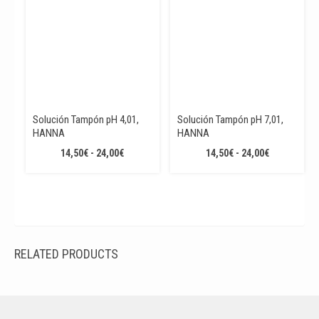
Solución Tampón pH 4,01,
Solución Tampón pH 7,01,
HANNA
HANNA
RANGO
RANGO
14,50
€
-
24,00
€
14,50
€
-
24,00
€
DE
DE
PRECIOS:
PRECIOS:
DESDE
DESDE
14,50€
14,50€
HASTA
HASTA
24,00€
24,00€
RELATED PRODUCTS