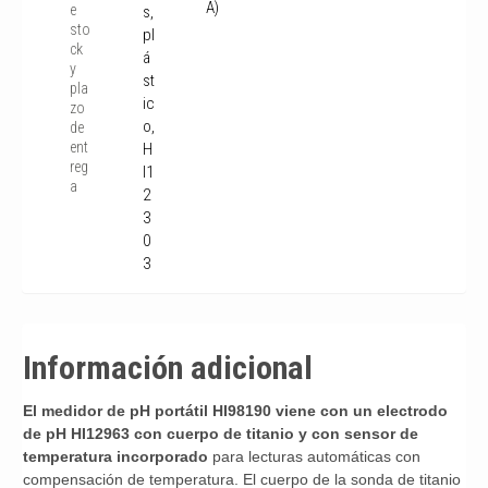
A)
e
s,
sto
pl
ck
á
y
st
pla
ic
zo
o,
de
ent
H
reg
I1
a
2
3
0
3
Información adicional
El medidor de pH portátil HI98190 viene con un electrodo
de pH HI12963 con cuerpo de titanio y con sensor de
temperatura incorporado
para lecturas automáticas con
compensación de temperatura. El cuerpo de la sonda de titanio