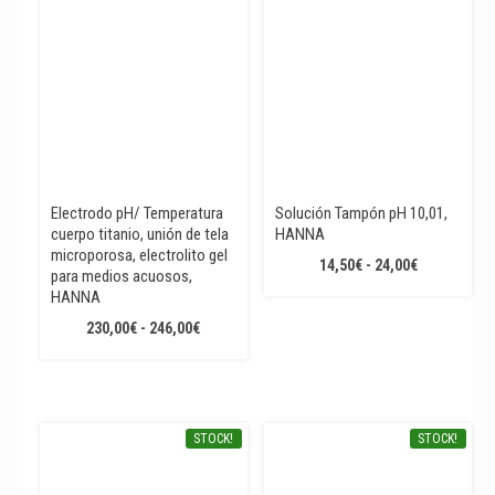
Electrodo pH/ Temperatura
Solución Tampón pH 10,01,
cuerpo titanio, unión de tela
HANNA
microporosa, electrolito gel
RANGO
14,50
€
-
24,00
€
para medios acuosos,
DE
HANNA
PRECIOS:
RANGO
230,00
€
-
246,00
€
DESDE
DE
14,50€
PRECIOS:
HASTA
DESDE
24,00€
230,00€
STOCK!
STOCK!
HASTA
246,00€