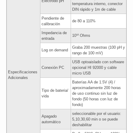
Electrodo pH
temperatura interno, conector
DIN rápido y 1m de cable
Pendiente de
de 80 a 110%
calibración
Impedancia de
10¹² Ohms
entrada
Graba 200 muestras (100 pH y
Log on demand
rango de 100 mV)
USB optoaislado con software
Conexión PC
opcional HI 92000 y cable
Especificaciones
micro USB
Adicionales
Baterías AA de 1.5V (4) /
aproximadamente 200 horas
Tipo de bateria/
de uso continuo sin luz de
vida
fondo (50 horas con luz de
fondo)
seleccionable por el usuario:
Apagado
5,10,30,60 min o se puede
automático
deshabilitar