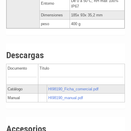
De 0 a 50°C; RH max 100%
Entorno
IP67
Dimensiones
185x 93x 35,2 mm
peso
400 g
Descargas
Documento
Título
Catálogo
HI98190_Ficha_comercial.pdf
Manual
HI98190_manual.pdf
Accesorios