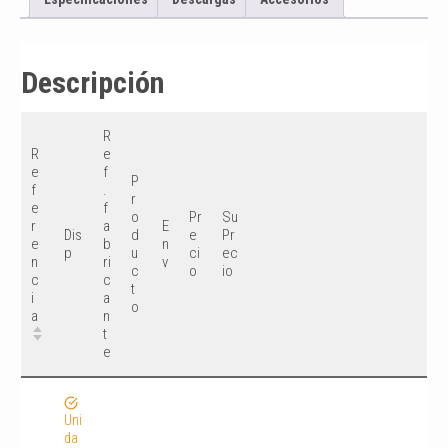
Descripción
R
R
e
e
f
P
f
.
r
e
f
o
Pr
Su
r
a
E
Dis
d
e
Pr
e
b
n
p
u
ci
ec
n
ri
v
c
o
io
c
c
t
i
a
o
a
n
t
e
Uni
da