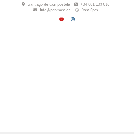
Skip
Santiago de Compostela
+34 881 183 016
to
info@pontraga.es
9am-5pm
content
YOUTUBE
INSTAGRAM