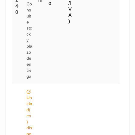
2
m
o
/I
Co
4
V
ns
0
A
ult
)
e
sto
ck
y
pla
zo
de
en
tre
ga
Un
ida
d(
es
)
dis
po