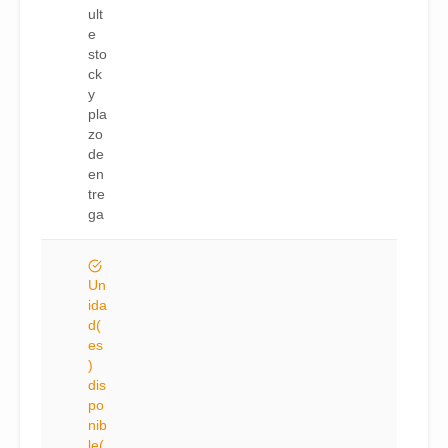
ult
e
sto
ck
y
pla
zo
de
en
tre
ga
Un
ida
d(
es
)
dis
po
nib
le(