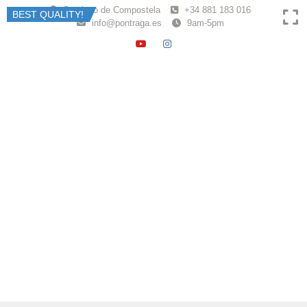
Skip
Santiago de Compostela
+34 881 183 016
BEST QUALITY!
to
info@pontraga.es
9am-5pm
content
YOUTUBE
INSTAGRAM