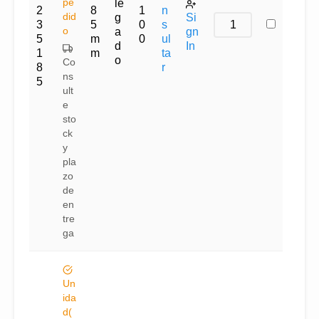
pe
le
2
8
1
n
did
g
Si
3
5
0
s
o
a
gn
5
m
0
ul
d
In
1
m
ta
o
Co
8
r
ns
5
ult
e
sto
ck
y
pla
zo
de
en
tre
ga
Un
ida
d(