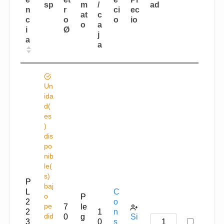
sp
m
/
ad
n
r
ci
ec
at
c
c
o
o
io
o
a
i
Ø
j
a
a
Un
ida
d(
es
)
dis
po
nib
le(
s)
P
baj
L
C
o
P
2
o
pe
7
le
2
1
n
did
0
g
Si
3
0
s