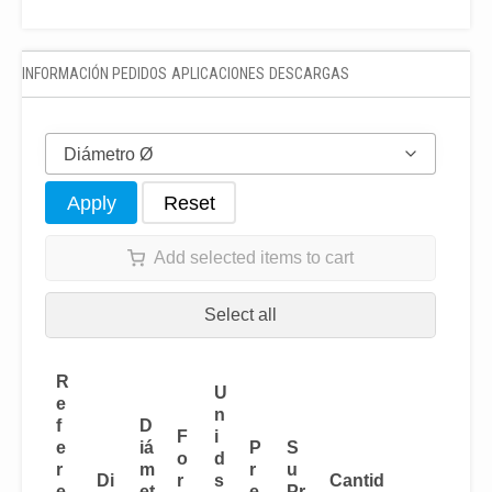
INFORMACIÓN PEDIDOS
APLICACIONES
DESCARGAS
Diámetro Ø
Apply
Reset
Add selected items to cart
Select all
R
U
e
n
f
D
F
i
e
iá
P
S
o
d
r
m
r
u
Di
r
s
Cantid
e
et
e
Pr