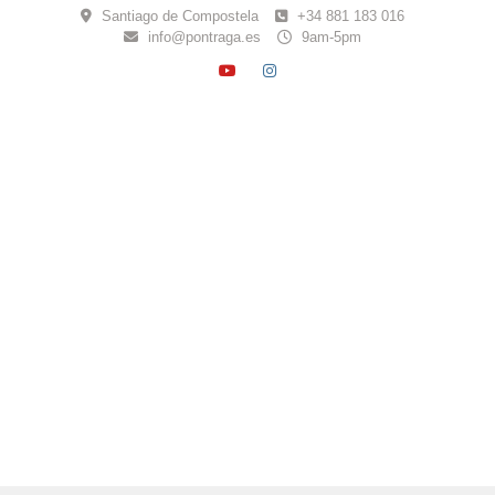
Skip
Santiago de Compostela
+34 881 183 016
to
info@pontraga.es
9am-5pm
content
YOUTUBE
INSTAGRAM