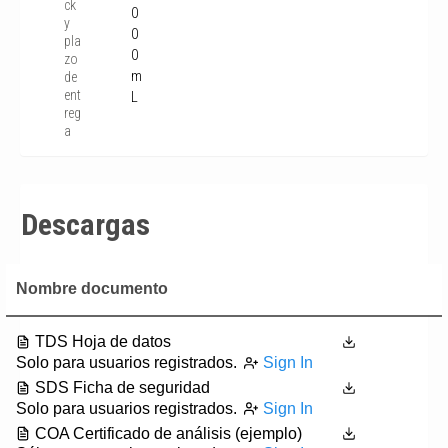
ck
0
y
0
pla
0
zo
m
de
ent
L
reg
a
Descargas
Nombre documento
TDS Hoja de datos
Solo para usuarios registrados.
Sign In
SDS Ficha de seguridad
Solo para usuarios registrados.
Sign In
COA Certificado de análisis (ejemplo)