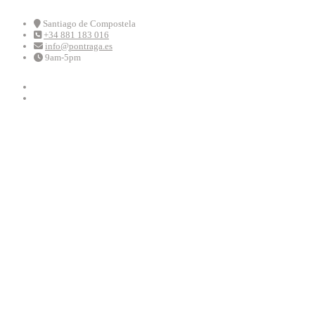
Skip
to
Santiago de Compostela
+34 881 183 016
content
info@pontraga.es
9am-5pm
Youtube
Instagram