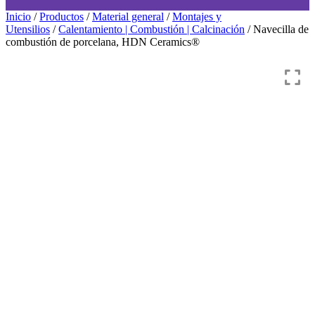
Inicio
/
Productos
/
Material general
/
Montajes y
Utensilios
/
Calentamiento | Combustión | Calcinación
/ Navecilla de
combustión de porcelana, HDN Ceramics®