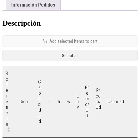
Información Pedidos
Descripción
Add selected items to cart
Select all
R
e
C
f
a
Pr
e
Pr
p
e
r
E
ec
a
ci
e
n
io/
Disp
l
h
w
Cantidad
ci
o/
n
v
Ud
d
U
c
.
a
d.
i
d
a