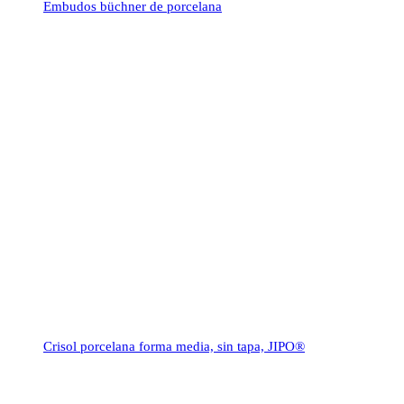
Embudos büchner de porcelana
Crisol porcelana forma media, sin tapa, JIPO®