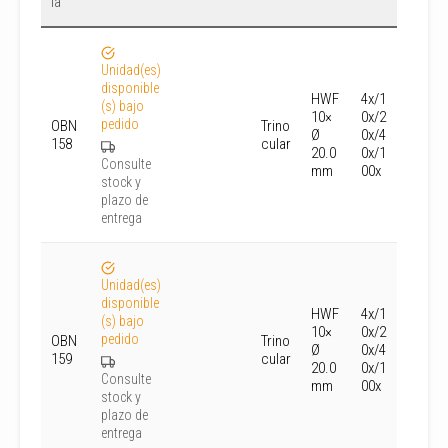
ia
ón
Unidad(es)
6 V,
disponible
20W
HWF
4x/1
(s) bajo
Halo
10×
0x/2
pedido
OBN
Trino
gen
Ø
0x/4
158
cular
(luz
20.0
0x/1
trans
Consulte
mm
00x
mitid
stock y
a)
plazo de
entrega
Unidad(es)
disponible
3W
HWF
4x/1
(s) bajo
LED
10×
0x/2
pedido
OBN
Trino
(luz
Ø
0x/4
159
cular
trans
20.0
0x/1
mitid
Consulte
mm
00x
a)
stock y
plazo de
entrega