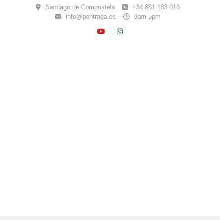
Skip
Santiago de Compostela
+34 881 183 016
to
info@pontraga.es
9am-5pm
content
YOUTUBE
INSTAGRAM