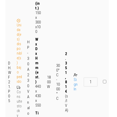
(in
t.)
150
x
300
Uni
x10
da
0
d(e
s)
W
H
dis
x
P
po
D
-
nibl
x
2
e(s
H
3
.
)
m
D
3
0
30
baj
m
H.
5
A
0°
o
(e
W
1
2
C
ped
xt.
F
18
,
-
Si
3
ido
)
2
00
8
10
gn
0
440
1.
W
1
00
In
x
P
V
€
Co
°
430
0
(s
ns
A
C
x
5
/I
ulte
n
550
V
sto
al
A)
ck
Ti
o
y