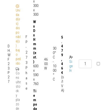
x
300
x
Uni
300
da
d(e
W
s)
x
dis
D
po
x
F
nibl
5
H
e(s
.
P
m
)
D
4
-
30
m
baj
H.
7
2
0°
(e
o
W
9
C
xt.
7
ped
F
46
,
-
Si
)
3
ido
2
00
4
10
gn
600
P
3.
W
6
00
In
x
P
€
h
Co
°
590
2
(s
ns
a
C
x
7
/I
ulte
s
760
V
sto
e
A)
ck
Ti
y
e
pla
m
zo
po
de
de