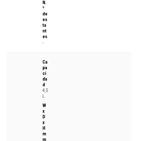
N.
º
de
es
ta
nt
es
-
Ca
pa
ci
da
d
4,5
L
W
x
D
x
H
m
m