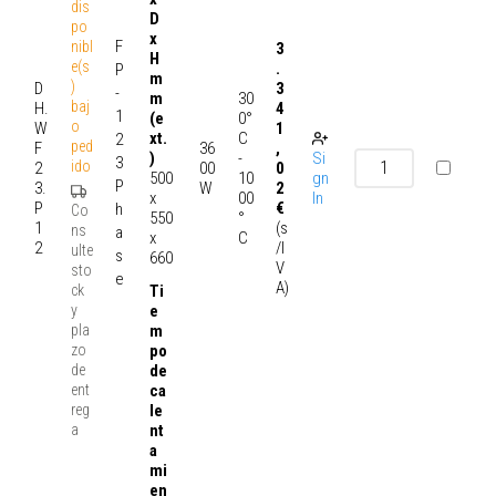
dis
D
po
x
F
nibl
3
H
e(s
.
P
m
)
D
3
-
30
m
baj
H.
4
1
0°
(e
o
W
1
C
xt.
2
ped
F
36
,
-
Si
)
3
ido
2
00
0
10
gn
500
P
3.
W
2
00
In
x
P
€
h
Co
°
550
1
(s
ns
a
C
x
2
/I
ulte
s
660
V
sto
e
A)
ck
Ti
y
e
pla
m
zo
po
de
de
ent
ca
reg
le
a
nt
a
mi
en