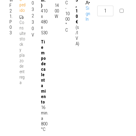
xt.
C
0
ped
F
14
,
)
-
Si
3
ido
2
00
1
410
10
gn
2
1.
W
0
x
00
In
P
€
480
3
Co
°
0
(s
x
ns
0
C
3
/I
530
ulte
V
V
sto
Ti
A)
ck
e
y
m
pla
po
zo
de
de
ca
ent
le
reg
nt
a
a
mi
en
to
16
min.
a
800
°C