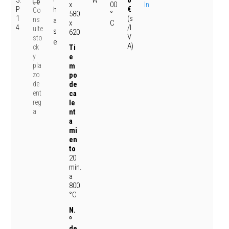
00
In
x
P
€
h
Co
°
580
1
(s
ns
a
C
x
4
/I
ulte
s
620
V
sto
e
A)
ck
Ti
y
e
pla
m
zo
po
de
de
ent
ca
reg
le
a
nt
a
mi
en
to
20
min.
a
800
°C
N.
º
de