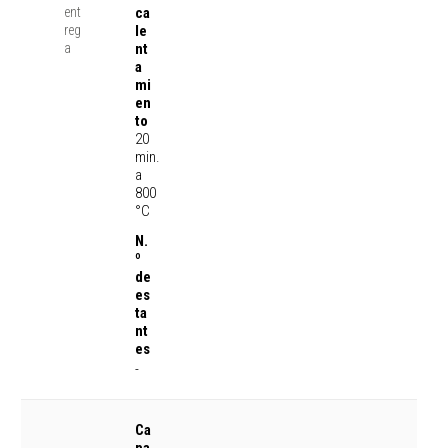
ent
ca
reg
le
a
nt
a
mi
en
to
20
min.
a
800
°C
N.
º
de
es
ta
nt
es
-
Ca
pa