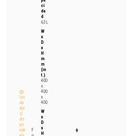
ci
da
d
63 L
W
x
D
x
H
m
m
(in
t.)
400
x
400
x
Uni
400
da
d(e
W
s)
x
dis
D
po
x
F
nibl
9
H
e(s
.