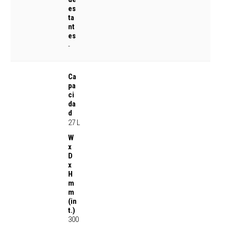
es
ta
nt
es
-
Ca
pa
ci
da
d
27 L
W
x
D
x
H
m
m
(in
t.)
300