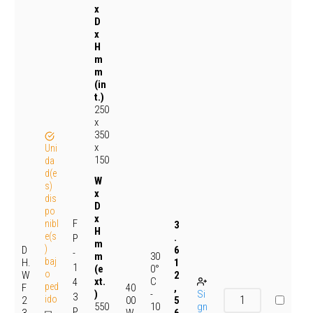
x
D
x
H
m
m
(in
t.)
250
x
350
x
Uni
150
da
d(e
W
s)
x
dis
D
po
x
F
nibl
3
H
e(s
.
P
m
)
D
6
-
30
m
baj
H.
1
1
0°
(e
o
W
2
C
xt.
4
ped
F
40
,
-
Si
)
3
ido
2
00
5
10
gn
550
P
3.
W
6