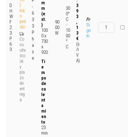
P
m
)
D
3
-
30
m
baj
H.
9
6
0°
(e
o
W
3
C
xt.
3
ped
F
90
,
-
Si
)
3
ido
2
00
1
10
gn
100
P
3.
W
3
00
In
0 x
P
€
h
Co
°
730
6
(s
ns
a
C
x
3
/I
ulte
s
920
V
sto
e
A)
ck
Ti
y
e
pla
m
zo
po
de
de
ent
ca
reg
le
a
nt
a
mi
en
to
23
min.