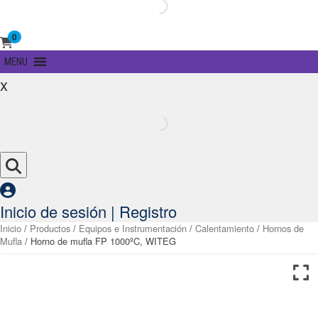
0
Primary
MENU
Menu
x
Inicio de sesión | Registro
Inicio
/
Productos
/
Equipos e Instrumentación
/
Calentamiento
/
Hornos de
Mufla
/ Horno de mufla FP 1000ºC, WITEG