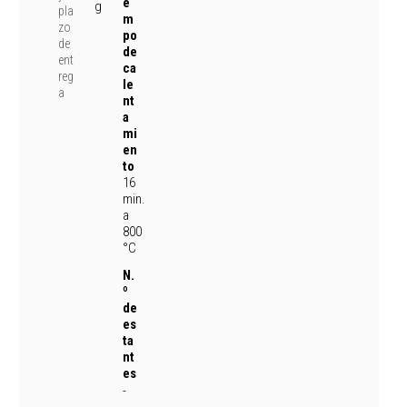
e
g
pla
m
zo
po
de
de
ent
ca
reg
le
a
nt
a
mi
en
to
16
min.
a
800
°C
N.
º
de
es
ta
nt
es
-