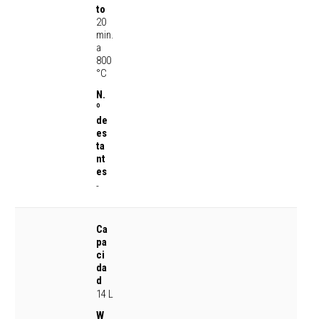
to
20
min.
a
800
°C
N.
º
de
es
ta
nt
es
-
Ca
pa
ci
da
d
14 L
W