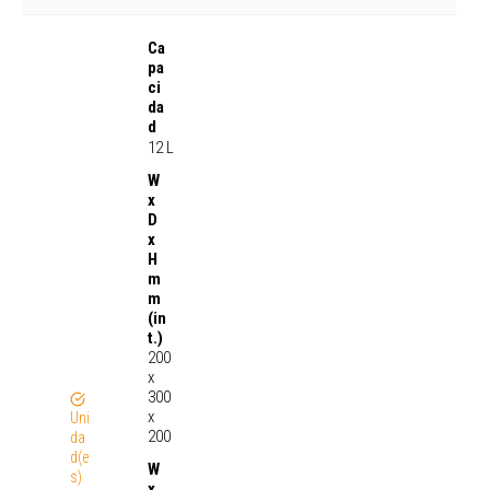
Ca
pa
ci
da
d
12 L
W
x
D
x
H
m
m
(in
t.)
200
x
300
x
Uni
200
da
d(e
W
s)
x