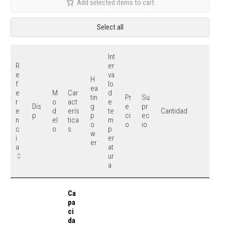
Add selected items to cart
Select all
Int
R
er
e
va
H
f
lo
ea
e
M
Car
d
tin
Pr
Su
r
o
act
e
Dis
g
e
pr
e
d
erís
te
Cantidad
p
p
ci
ec
n
el
tica
m
o
o
io
c
o
s
p
w
i
er
er
a
at
ur
a
Ca
pa
ci
da