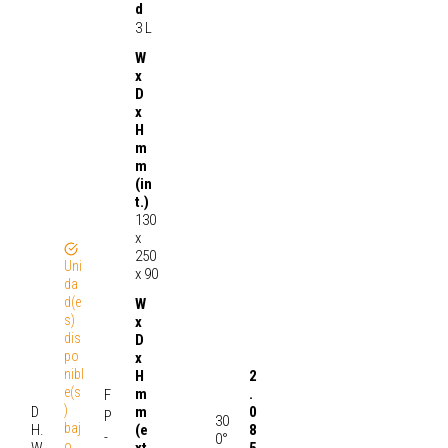
d
3 L
W
x
D
x
H
m
m
(in
t.)
130
x
250
Uni
x 90
da
d(e
W
s)
x
dis
D
po
x
nibl
2
H
e(s
.
m
F
)
D
0
m
P
30
baj
H.
8
(e
-
0°
o
W
5