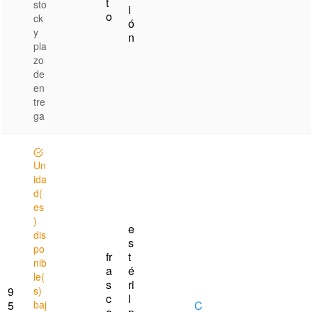
t
sto
i
o
ck
ó
y
n
pla
zo
de
en
tre
ga
Un
ida
d(
es
)
e
dis
s
po
fr
t
nib
a
é
le(
s
ri
9
s)
c
l
5
baj
C