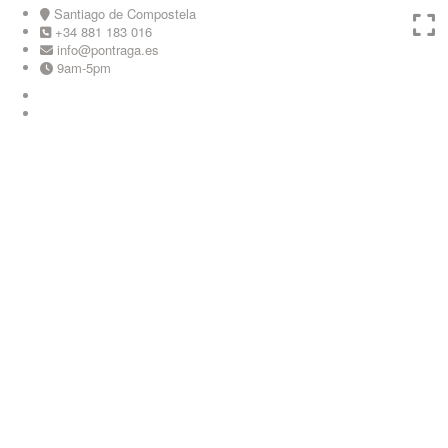
Skip
Santiago de Compostela
to
+34 881 183 016
content
info@pontraga.es
9am-5pm
Youtube
Instagram