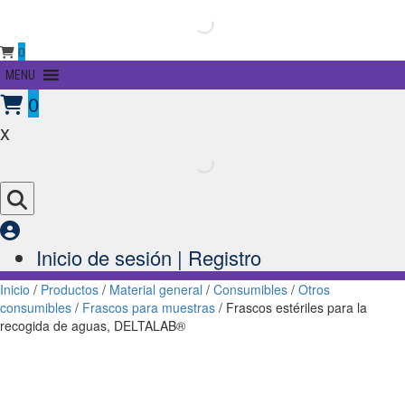
0
Primary
MENU
Menu
0
x
Inicio de sesión | Registro
Inicio
/
Productos
/
Material general
/
Consumibles
/
Otros
consumibles
/
Frascos para muestras
/ Frascos estériles para la
recogida de aguas, DELTALAB®