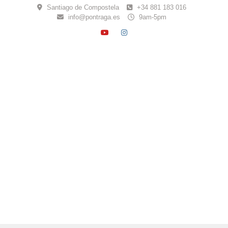
Skip
Santiago de Compostela
+34 881 183 016
to
info@pontraga.es
9am-5pm
content
YOUTUBE
INSTAGRAM