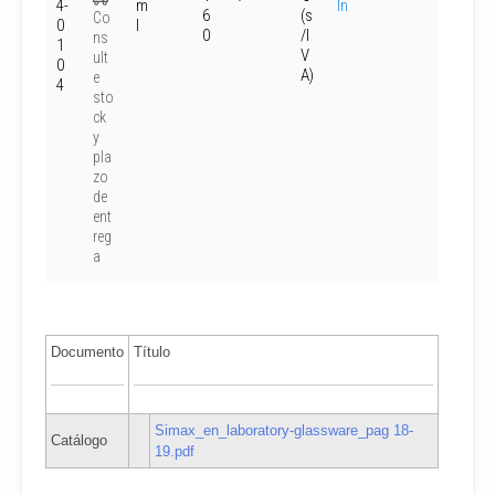
4-
m
In
6
(s
Co
0
l
0
/I
ns
1
V
ult
0
A)
e
4
sto
ck
y
pla
zo
de
ent
reg
a
Documento
Título
Simax_en_laboratory-glassware_pag 18-
Catálogo
19.pdf