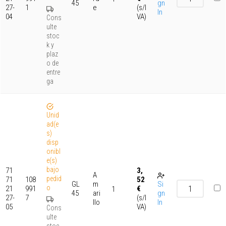
45
gn
27-
1
e
(s/I
In
04
VA)
Cons
ulte
stoc
k y
plaz
o de
entre
ga
Unid
ad(e
s)
disp
onibl
e(s)
bajo
71
3,
A
pedid
71
108
52
GL
m
Si
o
21
991
€
1
45
ari
gn
27-
7
(s/I
llo
In
05
VA)
Cons
ulte