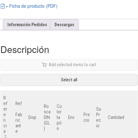
+ Ficha de producto (PDF)
Información Pedidos
Descargas
Descripción
Add selected items to cart
Select all
R
ef
Ref
Ro
Co
er
.
Su
sca
lor
e
Fab
Pre
Pr
DIN
ta
Disp
Env
Cantidad
n
ric
cio
ec
(GL
pó
ci
ant
io
)
n
a
e