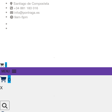
Skip
Santiago de Compostela
to
+34 881 183 016
content
info@pontraga.es
9am-5pm
Youtube
Instagram
0
Primary
MENU
Menu
0
x