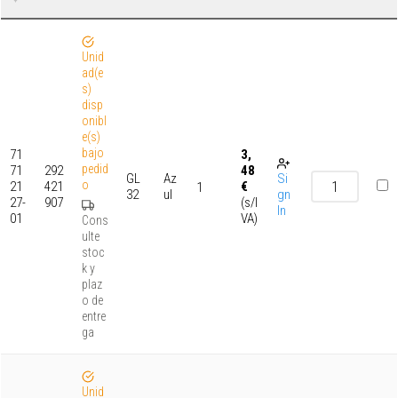
Unid
ad(e
s)
disp
onibl
e(s)
bajo
71
3,
pedid
71
292
48
GL
Az
Si
o
21
421
€
1
32
ul
gn
27-
907
(s/I
In
01
VA)
Cons
ulte
stoc
k y
plaz
o de
entre
ga
Unid