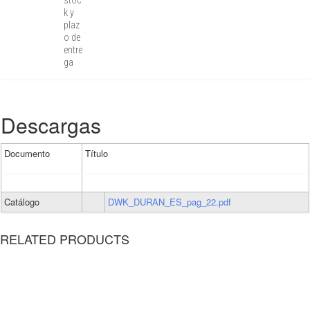
stoc
k y
plaz
o de
entre
ga
Descargas
Documento
Título
Catálogo
DWK_DURAN_ES_pag_22.pdf
RELATED PRODUCTS