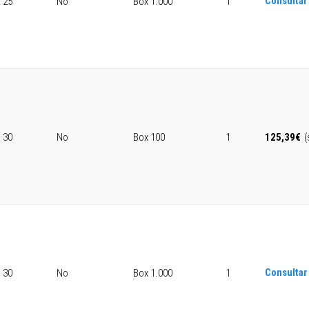
Consultar
25
No
Box 1.000
1
30
No
Box 100
1
125,39
€
(
Consultar
30
No
Box 1.000
1