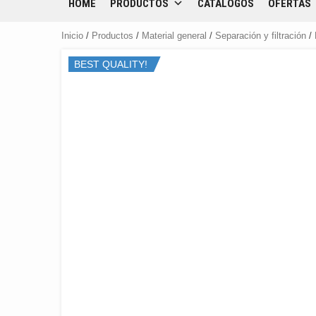
HOME
PRODUCTOS
CATÁLOGOS
OFERTAS
Inicio
/
Productos
/
Material general
/
Separación y filtración
/
BEST QUALITY!