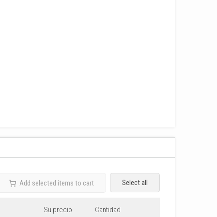
Select all
Add selected items to cart
Su precio
Cantidad