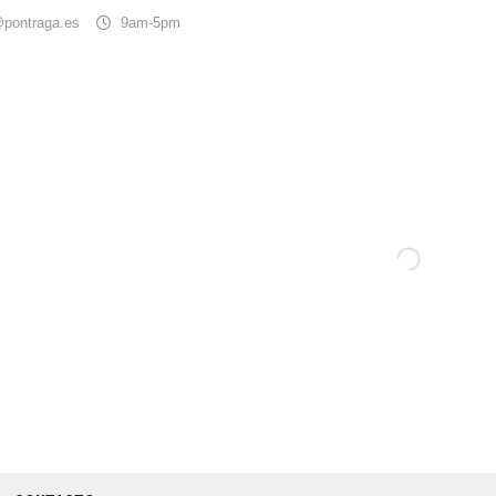
@pontraga.es
9am-5pm