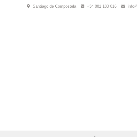
Skip
Santiago de Compostela
+34 881 183 016
info
to
content