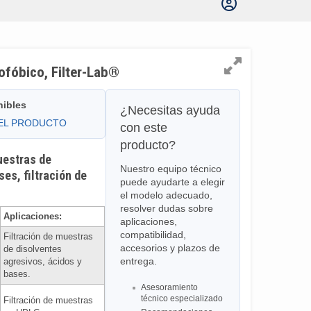
rofóbico, Filter-Lab®
nibles
¿Necesitas ayuda
DEL PRODUCTO
con este
producto?
uestras de
Nuestro equipo técnico
es, filtración de
puede ayudarte a elegir
el modelo adecuado,
resolver dudas sobre
Aplicaciones:
aplicaciones,
compatibilidad,
Filtración de muestras
accesorios y plazos de
de disolventes
entrega.
agresivos, ácidos y
bases.
Asesoramiento
técnico especializado
Filtración de muestras