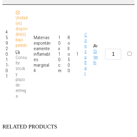
Unidad
(es)
dispon
4
ible(s)
C
5
Materias
1
R
bajo
o
9
expontán
0
o
pedido
n
2
eamente
x
ll
s
Si
0
inflamabl
1
o
1
u
gn
Consu
1
es
0
5
lt
In
lte
1-
marginal
c
0
a
stock
0
4
m
0
r
y
1
plazo
de
entreg
a
RELATED PRODUCTS