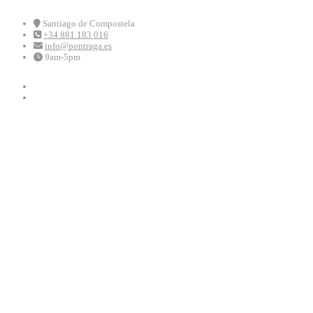
Skip
to
Santiago de Compostela
+34 881 183 016
content
info@pontraga.es
9am-5pm
Youtube
Instagram