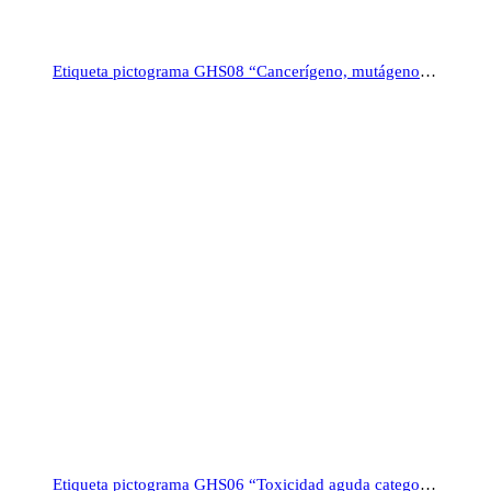
Etiqueta pictograma GHS08 “Cancerígeno, mutágeno”, rollo 500
Etiqueta pictograma GHS06 “Toxicidad aguda categoría 1”, rollo 500