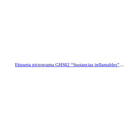
Etiqueta pictograma GHS02 “Sustancias inflamables”, rollo 500