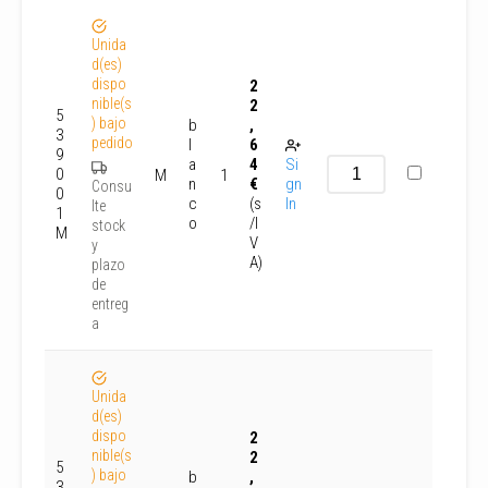
Unida
d(es)
dispo
2
nible(s
2
5
) bajo
b
,
3
pedido
l
6
9
a
4
Si
0
M
1
n
€
gn
Consu
0
c
(s
In
lte
1
o
/I
stock
M
V
y
A)
plazo
de
entreg
a
Unida
d(es)
dispo
2
nible(s
2
5
) bajo
b
,
3