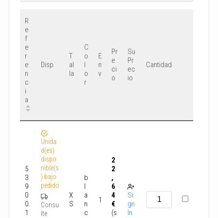
R
e
f
e
C
Pr
Su
r
T
o
E
e
Pr
e
al
l
n
Disp
Cantidad
ci
ec
n
la
o
v
o
io
c
r
i
a
Unida
d(es)
dispo
2
nible(s
5
2
) bajo
3
b
,
pedido
9
l
6
0
X
a
4
Si
1
0
S
n
€
gn
Consu
1
c
(s
In
lte