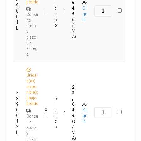
pedido
l
6
9
a
4
Si
0
L
1
n
€
gn
Consu
0
c
(s
In
lte
1
o
/I
stock
L
V
y
A)
plazo
de
entreg
a
Unida
d(es)
dispo
2
nible(s
5
2
) bajo
3
b
,
pedido
9
l
6
0
X
a
4
Si
1
0
L
n
€
gn
Consu
1
c
(s
In
lte
X
o
/I
stock
L
V
y
A)
plazo