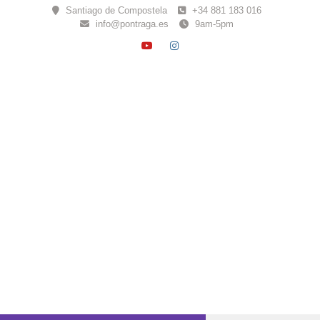
Skip
Santiago de Compostela
+34 881 183 016
to
info@pontraga.es
9am-5pm
content
YOUTUBE
INSTAGRAM