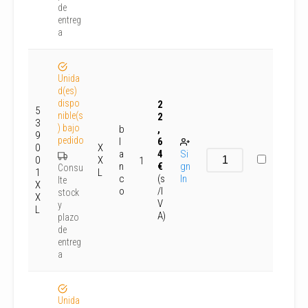
de
entreg
a
Unida
d(es)
dispo
2
5
nible(s
2
3
) bajo
b
,
9
pedido
l
6
0
X
a
4
Si
0
X
1
n
€
gn
Consu
1
L
c
(s
In
lte
X
o
/I
stock
X
V
y
L
A)
plazo
de
entreg
a
Unida