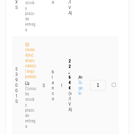
X
o
/I
stock
S
V
y
A)
plazo
de
entreg
a
Unida
d(es)
dispo
2
nible(s
2
5
) bajo
b
,
3
pedido
l
6
9
a
4
Si
0
S
1
n
€
gn
Consu
0
c
(s
In
lte
1
o
/I
stock
S
V
y
A)
plazo
de
entreg
a