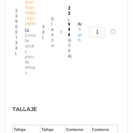
d(es)
dispo
2
5
nible(s
2
3
) bajo
b
,
9
pedido
l
6
0
3
a
4
Si
0
X
1
n
€
gn
Consu
1
L
c
(s
In
lte
3
o
/I
stock
X
V
y
L
A)
plazo
de
entreg
a
TALLAJE
Tallaje
Tallaje
Contorno
Contorno