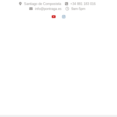
Skip
Santiago de Compostela
+34 881 183 016
to
info@pontraga.es
9am-5pm
content
YOUTUBE
INSTAGRAM