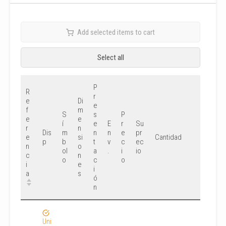
Add selected items to cart
Select all
P
R
r
e
Di
e
f
m
S
s
P
e
e
í
e
E
r
Su
r
n
Dis
m
n
n
e
pr
e
si
Cantidad
p
b
t
v
c
ec
n
o
ol
a
.
i
io
c
n
o
c
o
i
e
i
a
s
ó
n
Uni