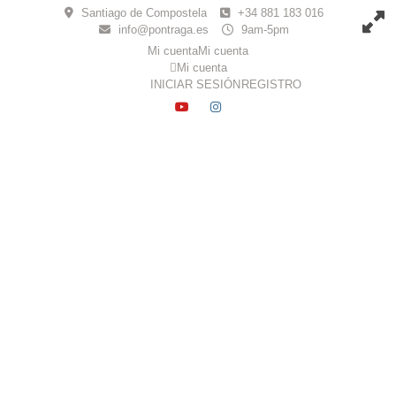
Skip
Santiago de Compostela
+34 881 183 016
to
info@pontraga.es
9am-5pm
content
Mi cuenta
Mi cuenta
Mi cuenta
INICIAR SESIÓN
REGISTRO
YOUTUBE
INSTAGRAM