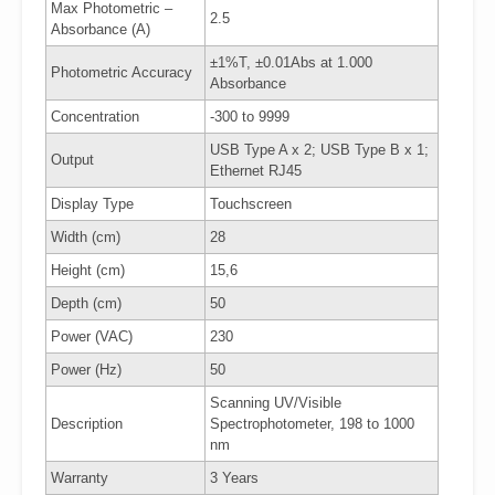
Max Photometric –
2.5
Absorbance (A)
±1%T, ±0.01Abs at 1.000
Photometric Accuracy
Absorbance
Concentration
-300 to 9999
USB Type A x 2; USB Type B x 1;
Output
Ethernet RJ45
Display Type
Touchscreen
Width (cm)
28
Height (cm)
15,6
Depth (cm)
50
Power (VAC)
230
Power (Hz)
50
Scanning UV/Visible
Description
Spectrophotometer, 198 to 1000
nm
Warranty
3 Years