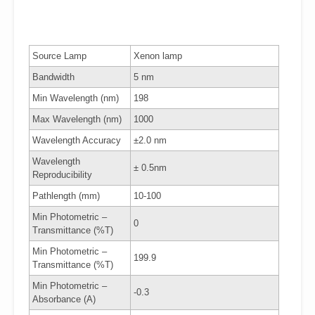
Source Lamp
Xenon lamp
Bandwidth
5 nm
Min Wavelength (nm)
198
Max Wavelength (nm)
1000
Wavelength Accuracy
±2.0 nm
Wavelength
± 0.5nm
Reproducibility
Pathlength (mm)
10-100
Min Photometric –
0
Transmittance (%T)
Min Photometric –
199.9
Transmittance (%T)
Min Photometric –
-0.3
Absorbance (A)