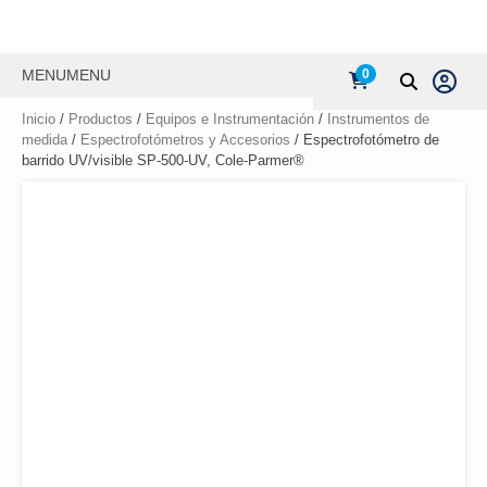
MENU
MENU
0
Inicio
/
Productos
/
Equipos e Instrumentación
/
Instrumentos de
medida
/
Espectrofotómetros y Accesorios
/ Espectrofotómetro de
barrido UV/visible SP-500-UV, Cole-Parmer®