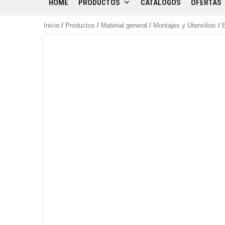
HOME
PRODUCTOS
CATÁLOGOS
OFERTAS
Inicio
/
Productos
/
Material general
/
Montajes y Utensilios
/