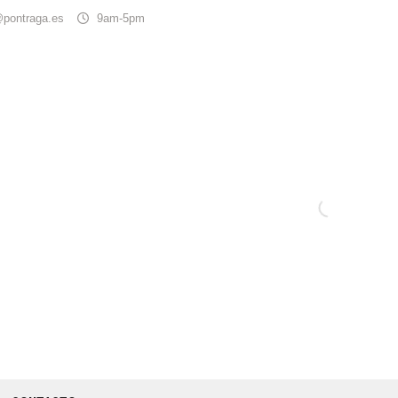
@pontraga.es
9am-5pm