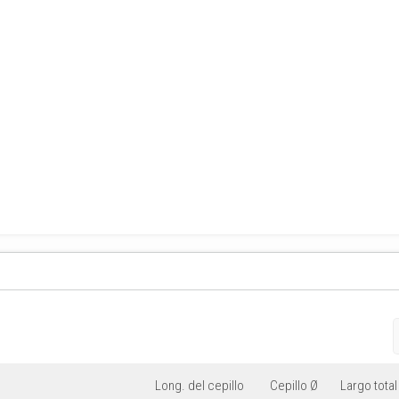
Long. del cepillo
Cepillo Ø
Largo total