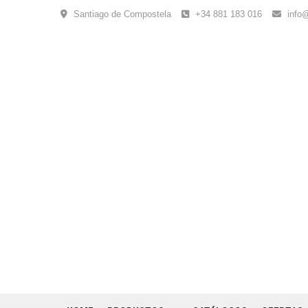
Skip
Santiago de Compostela
+34 881 183 016
info
to
content