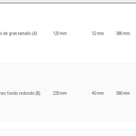
os de gran tamaño (A)
120 mm
52 mm
380 mm
ones fondo redondo (B)
220 mm
40 mm
580 mm