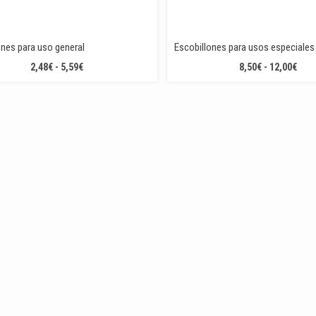
ones para uso general
Escobillones para usos especiales
RANGO
RAN
2,48
€
-
5,59
€
8,50
€
-
12,00
€
DE
DE
PRECIOS:
PREC
DESDE
DES
2,48€
8,50
HASTA
HAS
5,59€
12,0