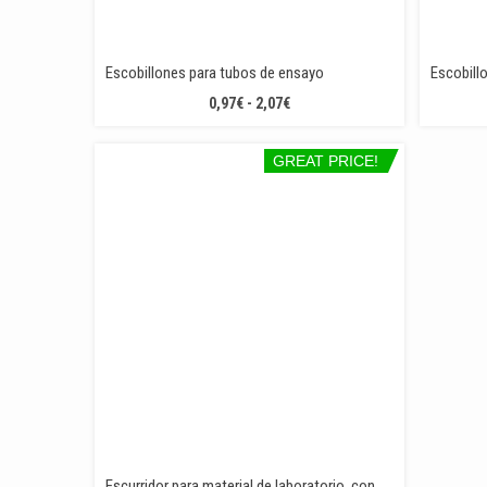
Escobillones para tubos de ensayo
Escobill
RANGO
0,97
€
-
2,07
€
DE
PRECIOS:
GREAT PRICE!
DESDE
0,97€
HASTA
2,07€
Escurridor para material de laboratorio, con