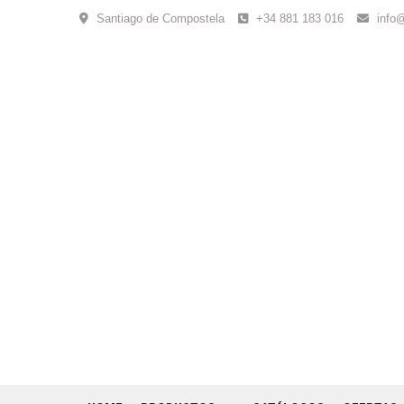
Skip
Santiago de Compostela
+34 881 183 016
info
to
content