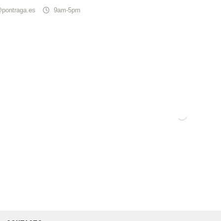
@pontraga.es
9am-5pm