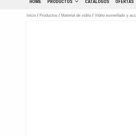
HOME
PRODUCTOS
CATÁLOGOS
OFERTAS
Inicio
/
Productos
/
Material de vidrio
/
Vidrio esmerilado y ac