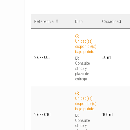
Referencia
Disp
Capacidad
Unidad(es)
disponible(s)
bajo pedido
2 677 005
50 ml
Consulte
stock y
plazo de
entrega
Unidad(es)
disponible(s)
bajo pedido
2 677 010
100 ml
Consulte
stock y