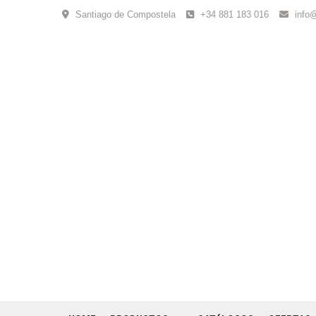
Skip
Santiago de Compostela
+34 881 183 016
info
to
content