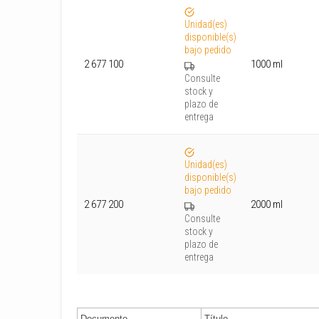
Unidad(es)
disponible(s)
bajo pedido
2 677 100
1000 ml
Consulte
stock y
plazo de
entrega
Unidad(es)
disponible(s)
bajo pedido
2 677 200
2000 ml
Consulte
stock y
plazo de
entrega
Documento
Título