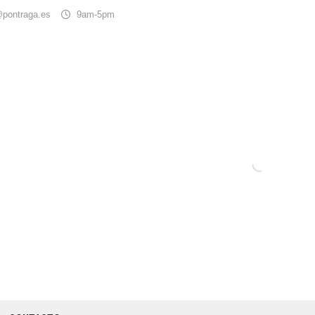
@pontraga.es
9am-5pm