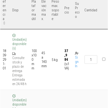
ef
Pla
Ele
Peso
Su
er
taf
vac
max.
Pre
Pr
en
or
ión
sopo
Disp
Cantidad
cio
eci
ci
ma
ma
rtabl
o
a
útil
x.
e
Unidad(es)
disponible
(s)
18
100
37
45
39
x10
,9
a
Si
Consulte
29
0
8
€
5 kg
140
gn
stock y
1-
m
(s/I
mm
In
plazo de
01
m
VA)
entrega
Entrega
estimada
en 24/48 h
Unidad(es)
disponible