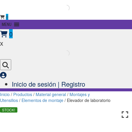
0
Primary
MENU
Menu
0
x
Inicio de sesión | Registro
Inicio
/
Productos
/
Material general
/
Montajes y
Utensilios
/
Elementos de montaje
/ Elevador de laboratorio
STOCK!