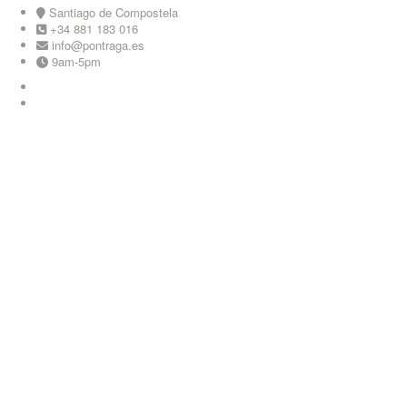
Skip
Santiago de Compostela
to
+34 881 183 016
content
info@pontraga.es
9am-5pm
Youtube
Instagram