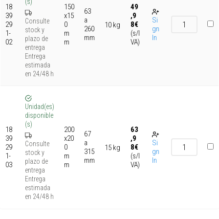
(s)
18
150
49
63
39
x15
,9
a
Si
Consulte
29
0
8
€
10 kg
260
gn
stock y
1-
m
(s/I
mm
In
plazo de
02
m
VA)
entrega
Entrega
estimada
en 24/48 h
Unidad(es)
disponible
(s)
18
200
63
67
39
x20
,9
a
Si
Consulte
29
0
8
€
15 kg
315
gn
stock y
1-
m
(s/I
mm
In
plazo de
03
m
VA)
entrega
Entrega
estimada
en 24/48 h