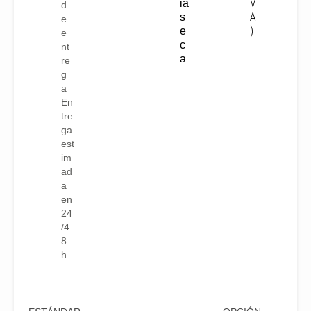
V
ia
d
A
s
e
)
e
e
c
nt
a
re
g
a
En
tre
ga
est
im
ad
a
en
24
/4
8
h