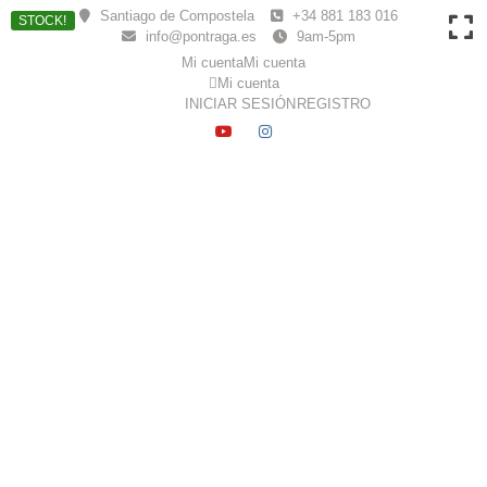
Skip
Santiago de Compostela
+34 881 183 016
STOCK!
to
info@pontraga.es
9am-5pm
content
Mi cuenta
Mi cuenta
Mi cuenta
INICIAR SESIÓN
REGISTRO
YOUTUBE
INSTAGRAM