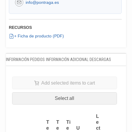
info@pontraga.es
RECURSOS
+ Ficha de producto (PDF)
INFORMACIÓN PEDIDOS
INFORMACIÓN ADICIONAL
DESCARGAS
Add selected items to cart
Select all
L
T
T
Ti
e
e
e
e
U
ct