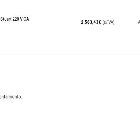
 Stuart 220 V CA
2.563,43
€
(s/IVA)
entamiento.