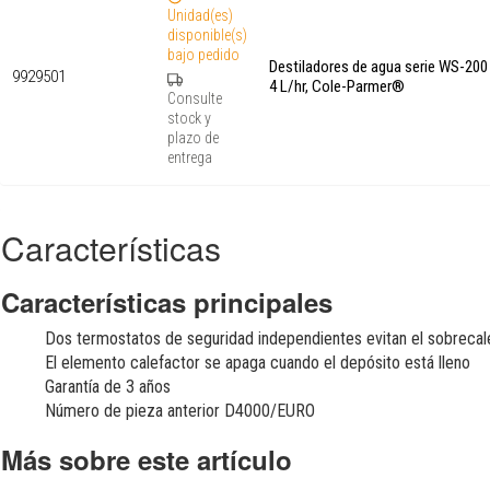
Unidad(es)
disponible(s)
bajo pedido
Destiladores de agua serie WS-200
9929501
4 L/hr, Cole-Parmer®
Consulte
stock y
plazo de
entrega
Características
Características principales
Dos termostatos de seguridad independientes evitan el sobrecal
El elemento calefactor se apaga cuando el depósito está lleno
Garantía de 3 años
Número de pieza anterior D4000/EURO
Más sobre este artículo