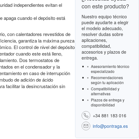
ridad independientes evitan el
con este producto?
Nuestro equipo técnico
se apaga cuando el depósito está
puede ayudarte a elegir
el modelo adecuado,
rio, con calentadores revestidos de
resolver dudas sobre
aplicaciones,
ficiencia, garantiza la máxima pureza
compatibilidad,
mico. El control de nivel del depósito
accesorios y plazos de
ntador cuando este está lleno,
entrega.
rdamiento. Dos termostatos de
ntados en el condensador y la
Asesoramiento técnico
especializado
lentamiento en caso de interrupción
Recomendaciones
embudo de adición de ácido
según tu aplicación
a facilitar la desincrustación sin
Compatibilidad y
alternativas
Plazos de entrega y
disponibilidad
+34 881 183 016
info@pontraga.es