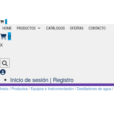
0
Primary
HOME
PRODUCTOS
CATÁLOGOS
OFERTAS
CONTACTO
Menu
0
x
Inicio de sesión | Registro
Inicio
/
Productos
/
Equipos e Instrumentación
/
Destiladores de agua
/