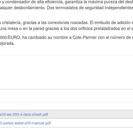
ce y condensador de alta eficiencia, garantiza la máxima pureza del des
ualquier desbordamiento. Dos termostatos de seguridad independientes
cristalería, gracias a las conexiones roscadas. El embudo de adición de
e una mesa o en la pared gracias a los dos orificios pretaladrados en el 
o D4000/EURO, ha cambiado su nombre a Cole-Parmer con el número d
ejorada.
till-ws-200-4-data-sheet.pdf
-series-water-still-manual.pdf