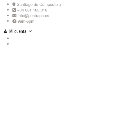
Skip
Santiago de Compostela
to
+34 881 183 016
content
info@pontraga.es
9am-5pm
Mi cuenta
Youtube
Instagram