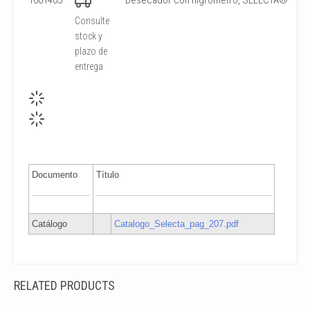
1001403
Desecador con higrómetro, SELECTA®
Consulte
stock y
plazo de
entrega
Documento
Título
Catálogo
Catalogo_Selecta_pag_207.pdf
RELATED PRODUCTS