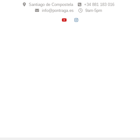
Skip
Santiago de Compostela
+34 881 183 016
to
info@pontraga.es
9am-5pm
content
YOUTUBE
INSTAGRAM