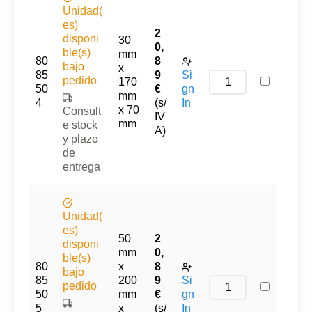
Unidad(
es)
2
disponi
30
0,
ble(s)
mm
80
8
bajo
x
85
9
Si
pedido
170
50
€
gn
mm
4
(s/
In
x 70
Consult
IV
mm
e stock
A)
y plazo
de
entrega
Unidad(
es)
50
2
disponi
mm
0,
ble(s)
80
x
8
bajo
85
200
9
Si
pedido
50
mm
€
gn
5
x
(s/
In