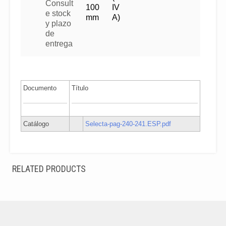
Consult
100
IV
e stock
mm
A)
y plazo
de
entrega
Documento
Título
Catálogo
Selecta-pag-240-241.ESP.pdf
RELATED PRODUCTS