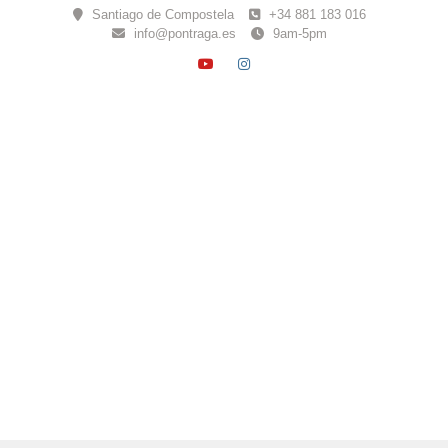
Skip
Santiago de Compostela
+34 881 183 016
to
info@pontraga.es
9am-5pm
content
YOUTUBE
INSTAGRAM