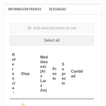
INFORMACIÓN PEDIDOS
DESCARGAS
Add selected items to cart
Select all
R
Med
ef
idas
e
S
ext.
r
Pr
u
(Al
Cantid
Disp
e
ec
pr
x
ad
n
io
ec
Lar
ci
io
x
a
An)