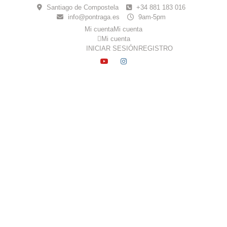
Skip
Santiago de Compostela
+34 881 183 016
to
info@pontraga.es
9am-5pm
content
Mi cuenta
Mi cuenta
Mi cuenta
INICIAR SESIÓN
REGISTRO
YOUTUBE
INSTAGRAM