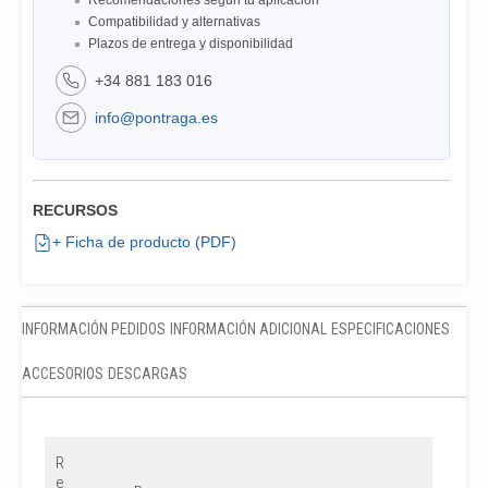
Recomendaciones según tu aplicación
Compatibilidad y alternativas
Plazos de entrega y disponibilidad
+34 881 183 016
info@pontraga.es
RECURSOS
+ Ficha de producto (PDF)
INFORMACIÓN PEDIDOS
INFORMACIÓN ADICIONAL
ESPECIFICACIONES
ACCESORIOS
DESCARGAS
R
e