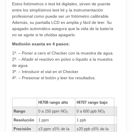
Estos fotómetros o test kit digitales, sirven de puente
entre los simplísimos test kit y la instrumentación
profesional como puede ser un fotómetro calibrable.
Además, su pantalla LCD es amplia y fácil de leer. Su
apagado automático asegura que la vida de la batería
no se agote si te olvidas apagarlo.
Medición exacta en 4 pasos:
1º. – Poner a cero el Checker con la muestra de agua.
2º. – Añadir el reactivo en polvo o líquido a la muestra
de agua.
3º. – Introducir el vial en el Checker.
4º. – Presionar el botón y leer los resultados.
HI708 rango alto
HI707 rango bajo
Rango
0 a 150 ppm NO
0 a 600 ppb NO
2
2
Resolución
1 ppm
1 ppb
Precisión
±3 ppm ±5% de la
±20 ppb ±5% de la