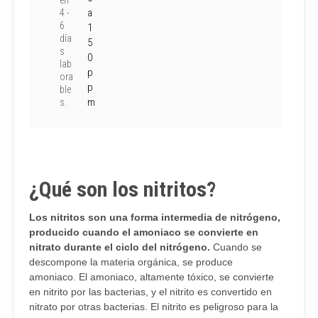
en
a
4 -
6
1
día
5
s
0
lab
p
ora
p
ble
m
s.
¿Qué son los nitritos?
Los nitritos son una forma intermedia de nitrógeno,
producido cuando el amoniaco se convierte en
nitrato durante el ciclo del nitrógeno.
Cuando se
descompone la materia orgánica, se produce
amoniaco. El amoniaco, altamente tóxico, se convierte
en nitrito por las bacterias, y el nitrito es convertido en
nitrato por otras bacterias. El nitrito es peligroso para la