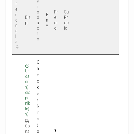
P
f
r
e
o
Pr
Su
r
E
Dis
d
e
Pr
e
n
p
u
ci
ec
n
v
c
o
io
c
t
i
o
a
C
h
Uni
e
da
c
d(e
s)
k
dis
e
po
r
nib
N
le(
it
s)
ri
t
Co
7
o
ns