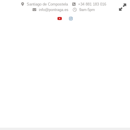
Skip
Santiago de Compostela
+34 881 183 016
to
info@pontraga.es
9am-5pm
content
YOUTUBE
INSTAGRAM