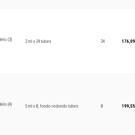
elo (3)
2 ml x 24 tubes
24
176,09
elo (4)
5 ml x 8, fondo redondo tubes
8
199,55