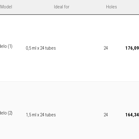
Model
Ideal for
Holes
elo (1)
0,5 ml x 24 tubes
24
176,09
elo (2)
1,5 ml x 24 tubes
24
164,34