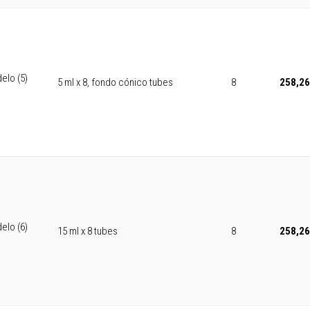
elo (5)
5 ml x 8, fondo cónico tubes
8
258,26
elo (6)
15 ml x 8 tubes
8
258,26