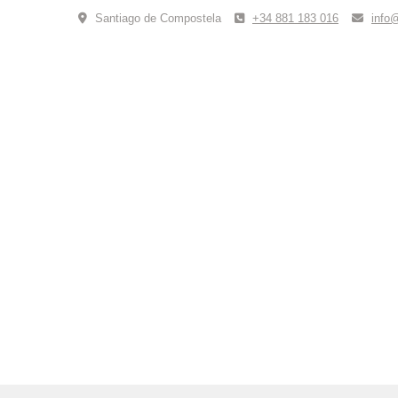
Skip
Santiago de Compostela
+34 881 183 016
info
to
content