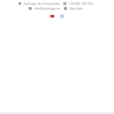
Skip
Santiago de Compostela
+34 881 183 016
to
info@pontraga.es
9am-5pm
content
YOUTUBE
INSTAGRAM