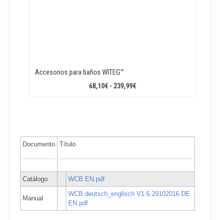
Accesorios para baños WITEG™
RANGO
68,10
€
-
239,99
€
DE
PRECIOS:
DESDE
68,10€
HASTA
Documento
Título
239,99€
Catálogo
WCB EN.pdf
WCB deutsch_englisch V1.6.29102016 DE
Manual
EN.pdf