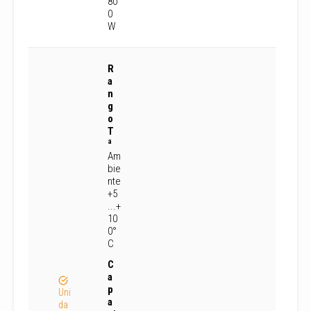
80
0
W
R
a
n
g
o
T
ª
Am
bie
nte
+5
...+
10
0°
C
C
a
p
Uni
a
da