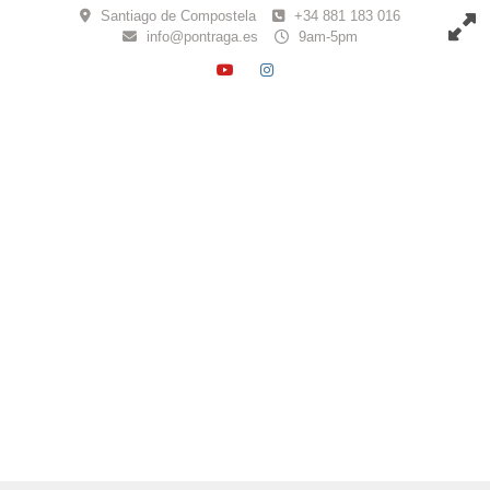
Skip
Santiago de Compostela
+34 881 183 016
to
info@pontraga.es
9am-5pm
content
YOUTUBE
INSTAGRAM