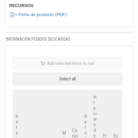
RECURSOS
+ Ficha de producto (PDF)
INFORMACIÓN PEDIDOS
DESCARGAS
Add selected items to cart
Select all
In
t
e
rv
R
R
al
e
e
o
f
f
Ca
d
e
M
ri
rac
e
Pr
Su