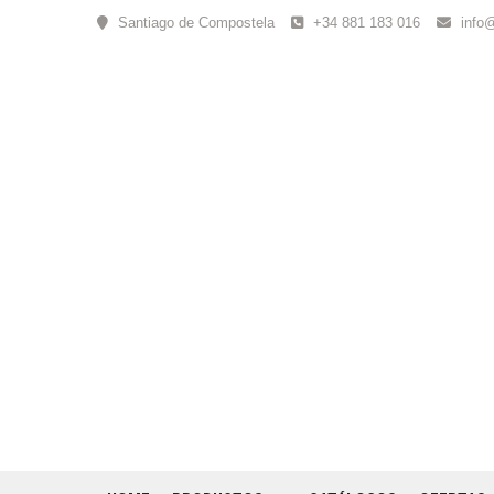
Skip
Santiago de Compostela
+34 881 183 016
info
to
content