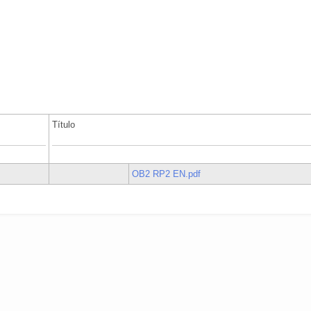
Título
OB2 RP2 EN.pdf