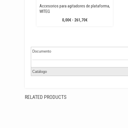
Accesorios para agitadores de plataforma,
WITEG
RANGO
0,00
€
-
261,70
€
DE
PRECIOS:
DESDE
0,00€
HASTA
Documento
261,70€
Catálogo
RELATED PRODUCTS