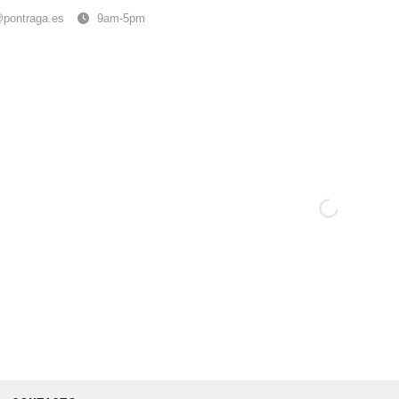
@pontraga.es
9am-5pm