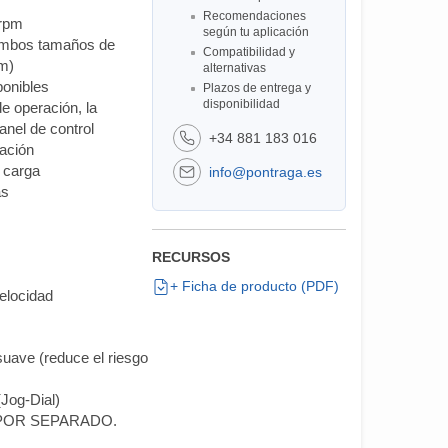
Recomendaciones
 rpm
según tu aplicación
 ambos tamaños de
Compatibilidad y
m)
alternativas
ponibles
Plazos de entrega y
disponibilidad
e operación, la
anel de control
+34 881 183 016
ración
a carga
info@pontraga.es
as
RECURSOS
+ Ficha de producto (PDF)
elocidad
suave (reduce el riesgo
(Jog-Dial)
 POR SEPARADO.