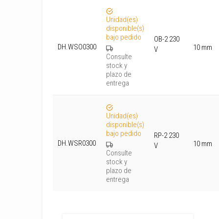
Unidad(es)
disponible(s)
bajo pedido
OB-2 230
DH.WSO0300
10 mm
V
Consulte
stock y
plazo de
entrega
Unidad(es)
disponible(s)
bajo pedido
RP-2 230
DH.WSR0300
10 mm
V
Consulte
stock y
plazo de
entrega