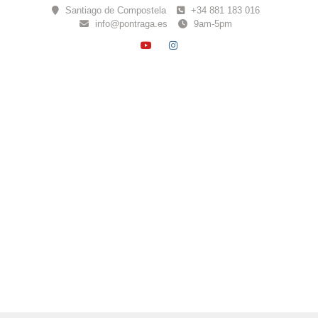
Skip
Santiago de Compostela
+34 881 183 016
to
info@pontraga.es
9am-5pm
content
YOUTUBE
INSTAGRAM