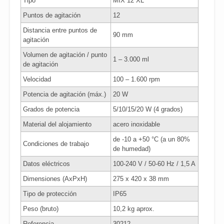
Tipo
MIX 12 XL
Puntos de agitación
12
Distancia entre puntos de
90 mm
agitación
Volumen de agitación / punto
1 – 3.000 ml
de agitación
Velocidad
100 – 1.600 rpm
Potencia de agitación (máx.)
20 W
Grados de potencia
5/10/15/20 W (4 grados)
Material del alojamiento
acero inoxidable
de -10 a +50 °C (a un 80%
Condiciones de trabajo
de humedad)
Datos eléctricos
100-240 V / 50-60 Hz / 1,5 A
Dimensiones (AxPxH)
275 x 420 x 38 mm
Tipo de protección
IP65
Peso (bruto)
10,2 kg aprox.
Referencia
30212