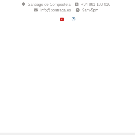
Skip
Santiago de Compostela
+34 881 183 016
to
info@pontraga.es
9am-5pm
content
YOUTUBE
INSTAGRAM