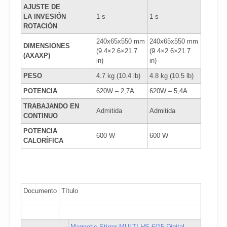
AJUSTE DE
LA INVESIÓN
1 s
1 s
ROTACIÓN
240x65x550 mm
240x65x550 mm
DIMENSIONES
(9.4×2.6×21.7
(9.4×2.6×21.7
(AXAXP)
in)
in)
PESO
4.7 kg (10.4 lb)
4.8 kg (10.5 lb)
POTENCIA
620W – 2,7A
620W – 5,4A
TRABAJANDO EN
Admitida
Admitida
CONTINUO
POTENCIA
600 W
600 W
CALORÍFICA
Documento
Título
Magnetic Stirrer MULTI-HS 6/15 Digital-