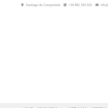
Skip
Santiago de Compostela
+34 881 183 016
info
to
content