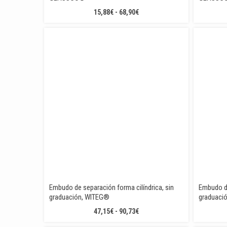
RANGO
15,88
€
-
68,90
€
DE
PRECIOS:
DESDE
15,88€
HASTA
68,90€
Embudo de separación forma cilíndrica, sin
Embudo d
graduación, WITEG®
graduaci
RANGO
47,15
€
-
90,73
€
DE