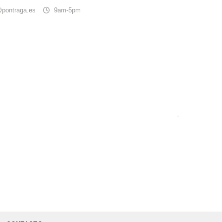
@pontraga.es
9am-5pm