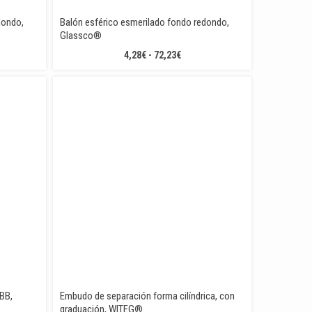
dondo,
Balón esférico esmerilado fondo redondo,
Glassco®
O
RANGO
4,28
€
-
72,23
€
DE
OS:
PRECIOS:
E
DESDE
4,28€
A
HASTA
€
72,23€
BB,
Embudo de separación forma cilíndrica, con
graduación, WITEG®