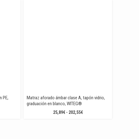
IOS:
DESDE
DE
10,06€
0€
HASTA
TA
29,27€
59€
n PE,
Matraz aforado ámbar clase A, tapón vidrio,
graduación en blanco, WITEG®
GO
RANGO
25,89
€
-
202,55
€
DE
IOS:
PRECIOS:
DE
DESDE
6€
25,89€