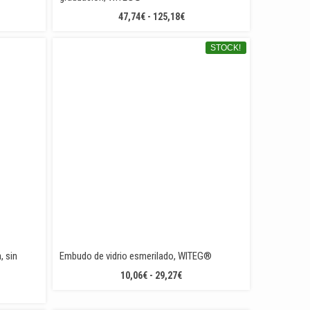
GO
RANGO
47,74
€
-
125,18
€
DE
IOS:
PRECIOS:
STOCK!
DE
DESDE
4€
47,74€
TA
HASTA
25€
125,18€
, sin
Embudo de vidrio esmerilado, WITEG®
RANGO
10,06
€
-
29,27
€
GO
DE
PRECIOS: