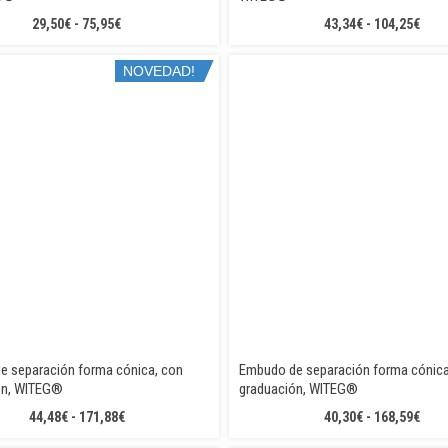
RANGO
RAN
29,50
€
-
75,95
€
43,34
€
-
104,25
€
DE
DE
PRECIOS:
PREC
NOVEDAD!
DESDE
DES
29,50€
43,3
HASTA
HAS
75,95€
104,
e separación forma cónica, con
Embudo de separación forma cónica
ón, WITEG®
graduación, WITEG®
RANGO
RAN
44,48
€
-
171,88
€
40,30
€
-
168,59
€
DE
DE