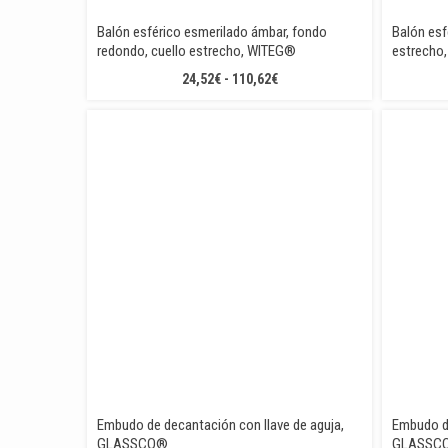
Balón esférico esmerilado ámbar, fondo
Balón esf
redondo, cuello estrecho, WITEG®
estrecho
RANGO
24,52
€
-
110,62
€
DE
PRECIOS:
DESDE
24,52€
HASTA
110,62€
Embudo de decantación con llave de aguja,
Embudo d
GLASSCO®
GLASSC