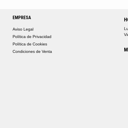
28,45€
HAS
HASTA
198,
116,19€
EMPRESA
H
Lu
Aviso Legal
Vi
Política de Privacidad
Política de Cookies
M
Condiciones de Venta