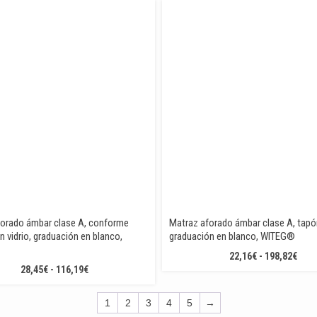
PRECIOS:
PREC
DESDE
DES
44,48€
40,3
HASTA
HAS
171,88€
168,
forado ámbar clase A, conforme
Matraz aforado ámbar clase A, tapó
n vidrio, graduación en blanco,
graduación en blanco, WITEG®
RAN
22,16
€
-
198,82
€
RANGO
28,45
€
-
116,19
€
DE
DE
PREC
PRECIOS:
DES
1
2
3
4
5
→
DESDE
22,1