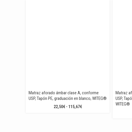
PRECIOS:
DESDE
47,15€
HASTA
90,73€
Matraz aforado ámbar clase A, conforme
Matraz a
USP, Tapón PE, graduación en blanco, WITEG®
USP, Tapó
WITEG®
RANGO
22,50
€
-
115,67
€
DE
PRECIOS:
DESDE
22,50€