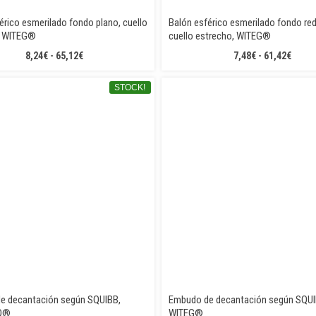
érico esmerilado fondo plano, cuello
Balón esférico esmerilado fondo re
, WITEG®
cuello estrecho, WITEG®
RANGO
RANG
8,24
€
-
65,12
€
7,48
€
-
61,42
€
DE
DE
PRECIOS:
PRECI
STOCK!
DESDE
DESD
8,24€
7,48€
HASTA
HAST
65,12€
61,42
e decantación según SQUIBB,
Embudo de decantación según SQUI
O®
WITEG®