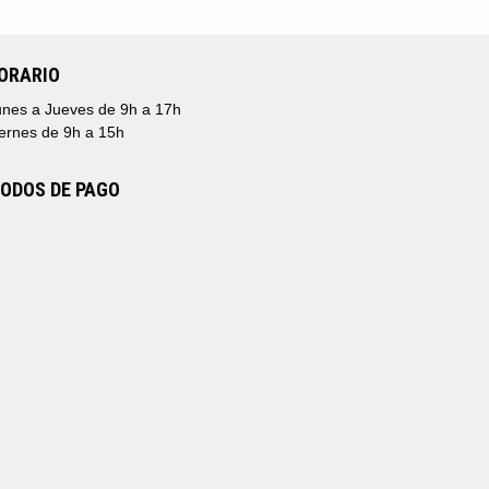
TA
HASTA
82€
202,55€
ORARIO
nes a Jueves de 9h a 17h
ernes de 9h a 15h
ODOS DE PAGO