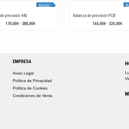
340
BASIC
B
HAS
STOCK!
S
de precisión 440
Balanza de precisión PCB
590
RANGO
RA
170,00
€
-
380,00
€
165,00
€
-
325,00
€
DE
DE
PRECIOS:
PRE
DESDE
DES
170,00€
165
HASTA
HAS
380,00€
325
EMPRESA
H
Lu
Aviso Legal
Vi
Política de Privacidad
Política de Cookies
M
Condiciones de Venta