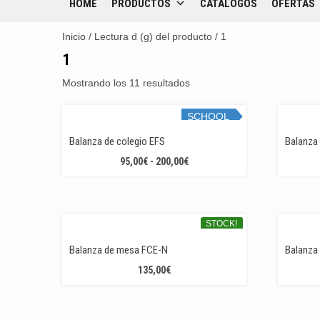
HOME
PRODUCTOS
CATÁLOGOS
OFERTAS
Inicio
/ Lectura d (g) del producto / 1
1
Mostrando los 11 resultados
SCHOOL
STOCK!
Balanza de colegio EFS
Balanza
RANGO
95,00
€
-
200,00
€
DE
PRECIOS:
DESDE
95,00€
STOCK!
HASTA
Balanza de mesa FCE-N
Balanza
200,00€
135,00
€