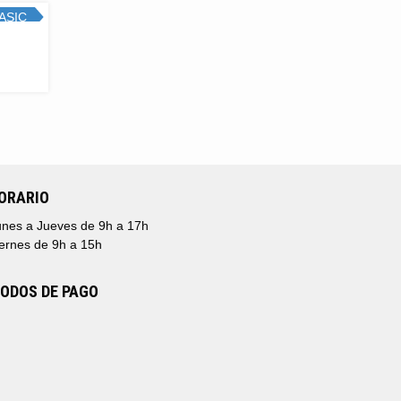
,00€
ASIC
TA
TOCK!
,00€
NGO
CIOS:
DE
,00€
TA
,00€
ORARIO
nes a Jueves de 9h a 17h
ernes de 9h a 15h
ODOS DE PAGO