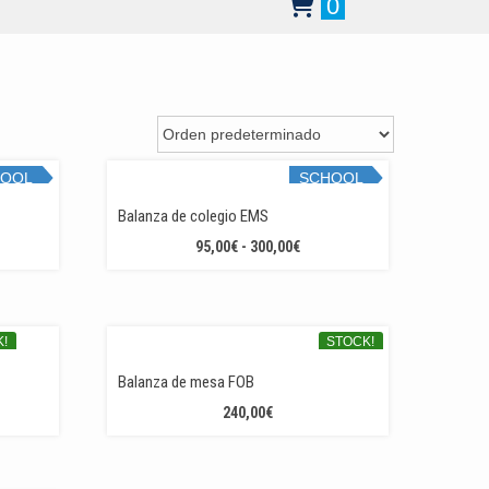
0
HOOL
SCHOOL
K!
STOCK!
Balanza de colegio EMS
GO
RANGO
95,00
€
-
300,00
€
DE
IOS:
PRECIOS:
DE
DESDE
0€
95,00€
!
STOCK!
TA
HASTA
MIUM
Balanza de mesa FOB
00€
300,00€
NGO
240,00
€
CIOS:
DE