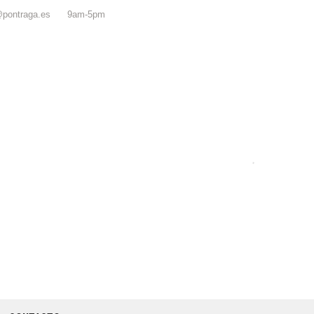
@pontraga.es
9am-5pm