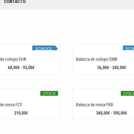
CONTACTO
SCHOOL
SC
STOCK!
STOC
 de colegio EHA
Balanza de colegio EMB
RANGO
RAN
68,00
€
-
93,00
€
56,00
€
-
240,00
€
DE
DE
PRECIOS:
PREC
DESDE
DES
68,00€
56,0
STOCK!
STOCK
HASTA
HAS
PRE
 de mesa FCF
Balanza de mesa FKB
93,00€
240,
RA
210,00
€
340,00
€
-
590,00
€
DE
PRE
DES