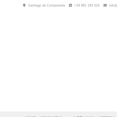
Skip
Santiago de Compostela
+34 881 183 016
info
to
content