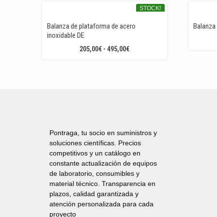
STOCK!
Balanza de plataforma de acero
Balanza 
inoxidable DE
RANGO
205,00
€
-
495,00
€
DE
PRECIOS:
DESDE
205,00€
HASTA
495,00€
Pontraga, tu socio en suministros y
soluciones científicas. Precios
competitivos y un catálogo en
constante actualización de equipos
de laboratorio, consumibles y
material técnico. Transparencia en
plazos, calidad garantizada y
atención personalizada para cada
proyecto