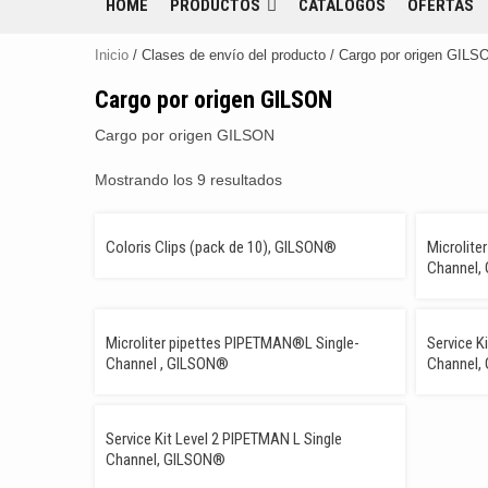
HOME
PRODUCTOS
CATÁLOGOS
OFERTAS
Inicio
/ Clases de envío del producto / Cargo por origen GILS
Cargo por origen GILSON
Cargo por origen GILSON
Mostrando los 9 resultados
Coloris Clips (pack de 10), GILSON®
Microlit
Channel,
PREMIUM
Microliter pipettes PIPETMAN®L Single-
Service K
Channel , GILSON®
Channel,
Service Kit Level 2 PIPETMAN L Single
Channel, GILSON®