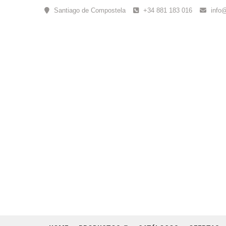
Skip
Santiago de Compostela
+34 881 183 016
info
to
content