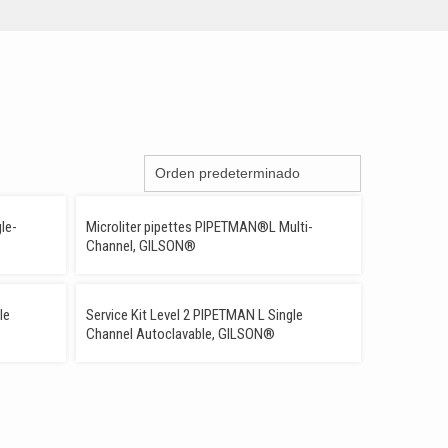
EMIUM
PREMIUM
le-
Microliter pipettes PIPETMAN®L Multi-
Channel, GILSON®
le
Service Kit Level 2 PIPETMAN L Single
Channel Autoclavable, GILSON®