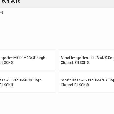
CONTACTO
ON
PREMIUM
PR
er pipettes MICROMAN®E Single-
Microliter pipettes PIPETMAN® Sing
 GILSON®
Channel , GILSON®
it Level 1 PIPETMAN® Single
Service Kit Level 2 PIPETMAN G Sing
 GILSON®
Channel, GILSON®