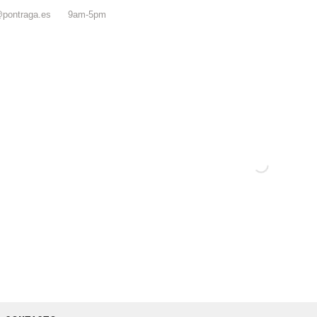
@pontraga.es
9am-5pm