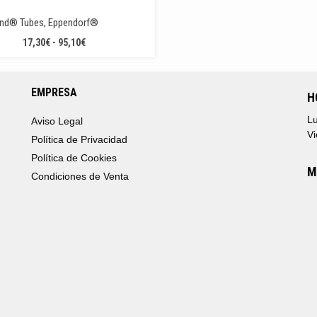
nd® Tubes, Eppendorf®
RANGO
17,30
€
-
95,10
€
DE
PRECIOS:
DESDE
EMPRESA
H
17,30€
HASTA
Lu
Aviso Legal
95,10€
Vi
Política de Privacidad
Política de Cookies
M
Condiciones de Venta