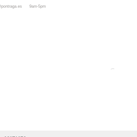
@pontraga.es
9am-5pm