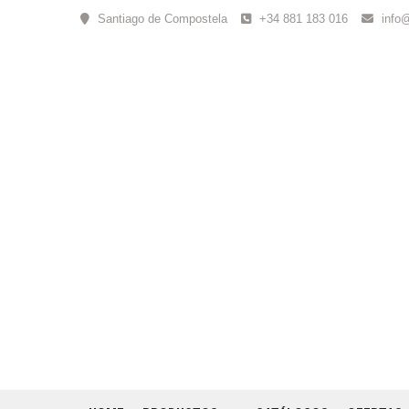
Skip
Santiago de Compostela
+34 881 183 016
info
to
content