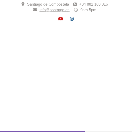
Skip
Santiago de Compostela
+34 881 183 016
to
info@pontraga.es
9am-5pm
content
YOUTUBE
INSTAGRAM