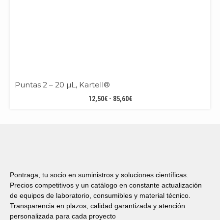
Puntas 2 – 20 µL, Kartell®
RANGO
12,50
€
-
85,60
€
DE
PRECIOS:
DESDE
12,50€
HASTA
85,60€
Pontraga, tu socio en suministros y soluciones científicas.
Precios competitivos y un catálogo en constante actualización
de equipos de laboratorio, consumibles y material técnico.
Transparencia en plazos, calidad garantizada y atención
personalizada para cada proyecto