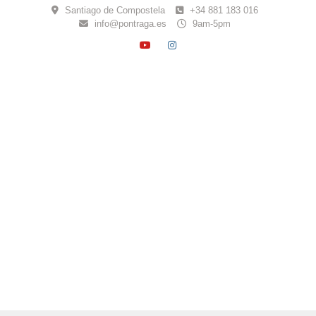
Skip
Santiago de Compostela
+34 881 183 016
to
info@pontraga.es
9am-5pm
content
YOUTUBE
INSTAGRAM