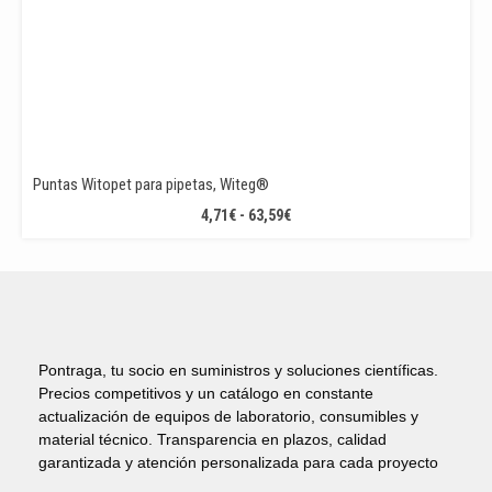
Puntas Witopet para pipetas, Witeg®
RANGO
4,71
€
-
63,59
€
DE
PRECIOS:
DESDE
4,71€
HASTA
63,59€
Pontraga, tu socio en suministros y soluciones científicas.
Precios competitivos y un catálogo en constante
actualización de equipos de laboratorio, consumibles y
material técnico. Transparencia en plazos, calidad
garantizada y atención personalizada para cada proyecto