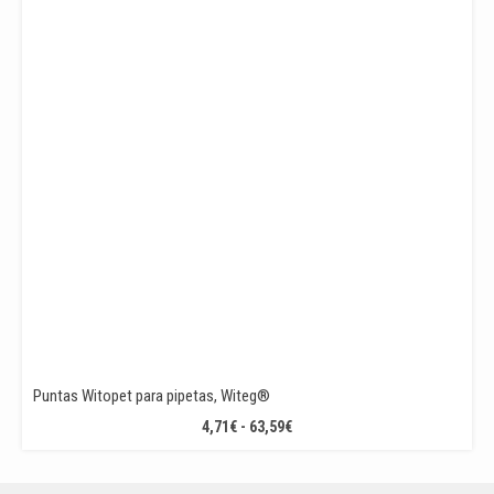
Puntas Witopet para pipetas, Witeg®
RANGO
4,71
€
-
63,59
€
DE
PRECIOS: