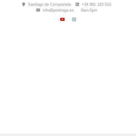
Skip
Santiago de Compostela
+34 881 183 016
to
info@pontraga.es
9am-5pm
content
YOUTUBE
INSTAGRAM