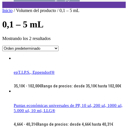
Inicio
/ Volumen del producto / 0,1 – 5 mL
0,1 – 5 mL
Mostrando los 2 resultados
epT.I.P.S., Eppendorf®
35,10
€
-
102,00
€
Rango de precios: desde 35,10€ hasta 102,00€
Puntas económicas universales de PP, 10 µl, 200 µl, 1000 µl,
5.000 µl, 10 ml, LLG®
4,66
€
-
40,31
€
Rango de precios: desde 4,66€ hasta 40,31€