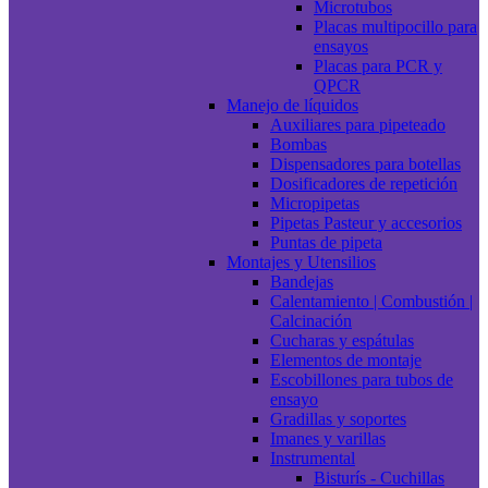
Microtubos
Placas multipocillo para
ensayos
Placas para PCR y
QPCR
Manejo de líquidos
Auxiliares para pipeteado
Bombas
Dispensadores para botellas
Dosificadores de repetición
Micropipetas
Pipetas Pasteur y accesorios
Puntas de pipeta
Montajes y Utensilios
Bandejas
Calentamiento | Combustión |
Calcinación
Cucharas y espátulas
Elementos de montaje
Escobillones para tubos de
ensayo
Gradillas y soportes
Imanes y varillas
Instrumental
Bisturís - Cuchillas