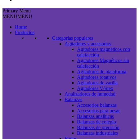
Primary Menu
MENU
MENU
Home
Productos
Categorías populares
Agitadores y accesorios
Agitadores magnéticos con
calefacción
Agitadores Magnéticos sin
calefacción
Agitadores de plataforma
Agitadores rotativos
Agitadores de varilla
Agitadores Vórtex
Analizadores de humedad
Balanzas
Accesorios balanzas
Accesorios para pesar
Balanzas analíticas
Balanzas de colegio
Balanzas de precisión
Balanzas industriales
Baños