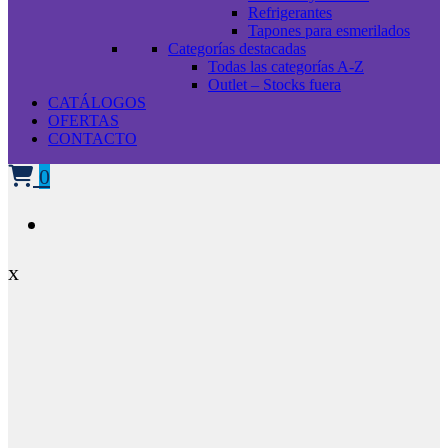
Refrigerantes
Tapones para esmerilados
Categorías destacadas
Todas las categorías A-Z
Outlet – Stocks fuera
CATÁLOGOS
OFERTAS
CONTACTO
0
x