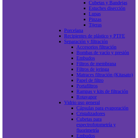
Cubetas y Bandejas
Estuches disección
Lupas
Pinzas
Tijeras
Porcelana
Recipientes de plástico y PTFE
Separación y filtración
Accesorios filtración
Bombas de vacío y presión
Embudos
Filtros de membrana
Filtros de jeringa
Matraces filtración (Kitasato)
Papel de filtro
Portafiltros
Rampas y kits de filtración
Rotavapor
Vidrio uso general
Cápsulas para evaporación
Cristalizadores
Cubetas para
espectrofotometría y
fluorimetría
Embudos