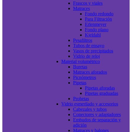
Frascos y viales
Matraces
Fondo redondo
Para Filtración
Erlenmeyer
Fondo plano
Kjeldahl
Pesafiltros
Tubos de ensayo
Vasos de precipitados
Vidrio de reloj
Material volumétrico
Buretas
Matraces aforados
Picnómetros
Pipetas
Pipetas aforadas
Pipetas graduadas
Probetas
Vidrio esmerilado y accesorios
Cabezales y tubos
Conectores y adaptadores
Embudos de separación y
adición
Matraces y balones