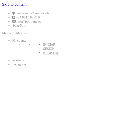
Skip to content
Santiago de Compostela
+34 881 183 016
info@pontraga.es
9am-5pm
Mi cuenta
Mi cuenta
Mi cuenta
INICIAR
SESIÓN
REGISTRO
Youtube
Instagram